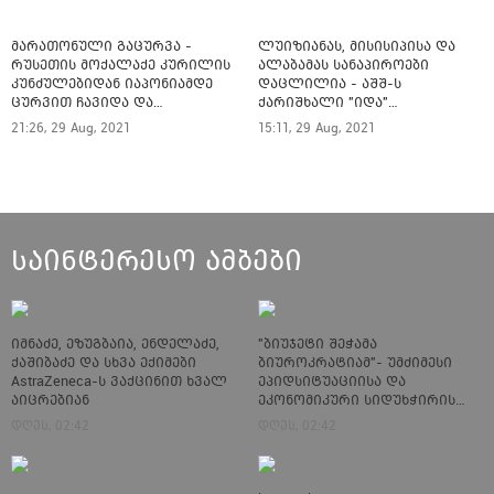
მარათონული გაცურვა -
ლუიზიანას, მისისიპისა და
რუსეთის მოქალაქე კურილის
ალაბამას სანაპიროები
კუნძულებიდან იაპონიამდე
დაცლილია - აშშ-ს
ცურვით ჩავიდა და
ქარიშხალი "იდა"
თავშესაფარი მოითხოვა
უახლოვდება
21:26, 29 Aug, 2021
15:11, 29 Aug, 2021
საინტერესო ამბები
იმნაძე, ეზუგბაია, ენდელაძე,
"ბიუჯეტი შეჭამა
ქაშიბაძე და სხვა ექიმები
ბიუროკრატიამ"- უმძიმესი
AstraZeneca-ს ვაქცინით ხვალ
ეპიდსიტუაციისა და
აიცრებიან
ეკონომიკური სიდუხჭირის
ფონზე ხელისუფლება საჯარო
დღეს, 02:42
დღეს, 02:42
სექტორში დასაქმებულთა
ხელფასებს ზრდის