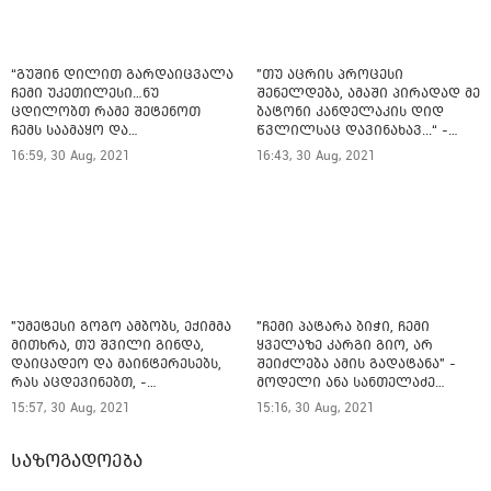
“გუშინ დილით გარდაიცვალა
"თუ აცრის პროცესი
ჩემი უკეთილესი…ნუ
შენელდება, ამაში პირადად მე
ცდილობთ რამე შეტენოთ
ბატონი კანდელაკის დიდ
ჩემს საამაყო და
წვლილსაც დავინახავ...“ -
არაჩვეულებრივ ძამიკოს!” –
კვესიტაძე
16:59, 30 Aug, 2021
16:43, 30 Aug, 2021
გარდაცვლილი ფიტნეს-
ინსტრუქტორის და
საზოგადოებას მიმართავს
"უმეტესი გოგო ამბობს, ექიმმა
"ჩემი პატარა ბიჭი, ჩემი
მითხრა, თუ შვილი გინდა,
ყველაზე კარგი გიო, არ
დაიცადეო და მაინტერესებს,
შეიძლება ამის გადატანა" -
რას აცდევინებთ, -
მოდელი ანა სანთელაძე
სიკვდილს?“ - სალომე
ლეჩხუმში მომხდარი
15:57, 30 Aug, 2021
15:16, 30 Aug, 2021
გოგიაშვილი
ავარიისას დაღუპულ ძმას
ემოციურ პოსტს უძღვნის
საზოგადოება