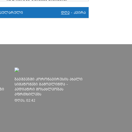
მკურნალობს" - 11 წლის ბავშვს
საზოგადოების დახმარება სჭირდება
ოპულარული
დღე
-
კვირა
29
პენიტენციური სამსახური:
კორონავირუსი 105 პატიმარს აქვს,
უმეტესობა ახლადდაკავებულია
20
ციხის კარი უნდა გავაღოთ - COVID 19-
ის გამო ნაციონალური მოძრაობა
ფართო ამნისტიის ინიციატივით
გამოდის
15
სუს უარყოფს, რომ ვაგნერის წევრი
ახლა საქართველოშია
ბავშვებში კორონავირუსის ახალი
30
ეროვნულმა ბანკმა ლარის ახალი
სიმპტომები გამოვლინდა -
ბი
კურსი დაადგინა
პედიატრი მოსახლეობას
აფრთხილებს
27
გაბუნია: სკოლებში სწავლას ვერ
დღეს, 02:42
დავიწყებთ, სანამ ეპიდსიტუაცია
საკმარისად არ დასტაბილურდება
17
თბილისში კორონავირუსით 6 წლის
ბავშვი გარდაიცვალა