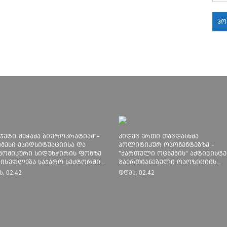
პ
18:
18:
18:
უჯეტი შეჭამა ბიუროკრატიამ"-
კიდევ ერთი თავდასხმა
იმესი ეპიდსიტუაციისა და
პოლიტიკურ ოპონენტებზე -
17:
ნომიკური სიდუხჭირის ფონზე
"ქართული ოცნების“ აქტივისტე
ისუფლება საჯარო სექტორში
გაერთიანებული ოპოზიციის
აქმებულთა ხელფასებს ზრდის
წარმომადგენლებს ფიზიკურად
17:
, 02:42
დღეს, 02:42
გაუსწორდნენ
17: