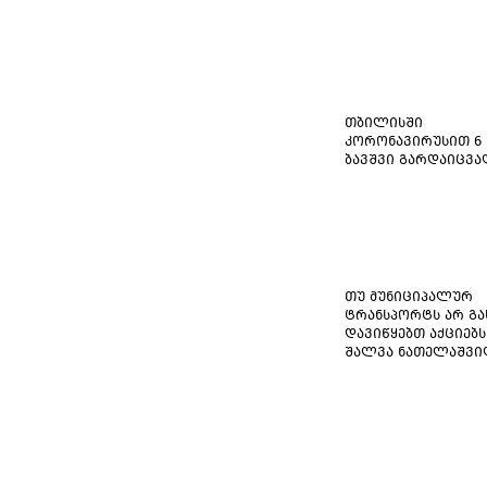
თბილისში
კორონავირუსით 6
ბავშვი გარდაიცვ
თუ მუნიციპალურ
ტრანსპორტს არ გა
დავიწყებთ აქციებს
შალვა ნათელაშვ