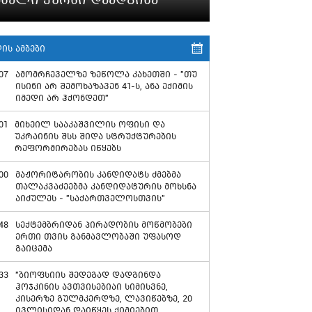
ის ამბები
07
ამომრჩეველზე ზეწოლა კახეთში - "თუ
ისინი არ შემოხაზავენ 41-ს, ანა ექიმის
იმედი არ ჰქონდეთ"
01
მიხეილ სააკაშვილის ოფისი და
უკრაინის შსს შიდა სტრუქტურების
რეფორმირებას იწყებს
00
მაჟორიტარობის კანდიდატს ძმებმა
თალაკვაძეებმა კანდიდატურის მოხსნა
აიძულეს - "საქართველოსთვის"
48
სექტემბრიდან პირადობის მოწმობები
ერთი თვის განმავლობაში უფასოდ
გაიცემა
33
"ბიოფსიის შედეგად დადგინდა
ჰოჯკინის ავთვისებიაი სიმისვნე,
კისერზე გულმკერდზე, ლავიწებზე, 20
ივლისიდან დაიწყეს ქიმიებით