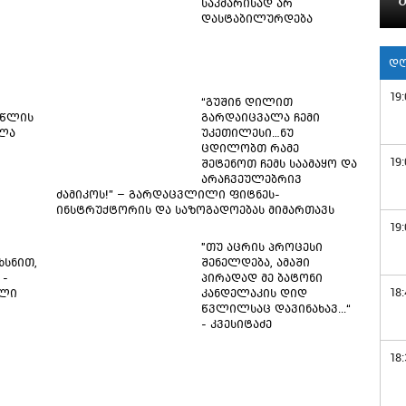
საკმარისად არ
დასტაბილურდება
დღ
19:
“გუშინ დილით
 წლის
გარდაიცვალა ჩემი
ალა
უკეთილესი…ნუ
ცდილობთ რამე
19:
შეტენოთ ჩემს საამაყო და
არაჩვეულებრივ
ძამიკოს!” – გარდაცვლილი ფიტნეს-
ინსტრუქტორის და საზოგადოებას მიმართავს
19:
"თუ აცრის პროცესი
ხსნით,
შენელდება, ამაში
 -
პირადად მე ბატონი
18:
ილი
კანდელაკის დიდ
წვლილსაც დავინახავ...“
- კვესიტაძე
18: