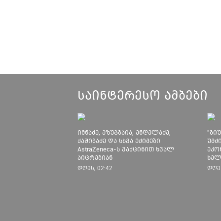
საინტერესო ამბები
იმნაძე, ეზუგბაია, ენდელაძე,
"ბი
ქაშიბაძე და სხვა ექიმები
უმძ
AstraZeneca-ს ვაქცინით ხვალ
ეკო
აიცრებიან
ხელ
დას
დღეს, 02:42
დღეს