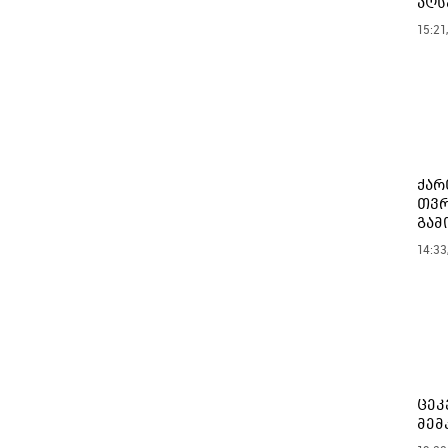
აღს
15:21
ქარ
თვრ
გამ
14:33
ცეკ
მემ