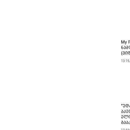
My 
ნამ
(ვი
13:15
"უდ
აკე
ელი
გაა