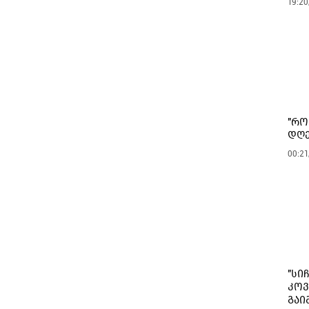
19:20
"რო
დღე
00:21
"სი
კოვ
გაი