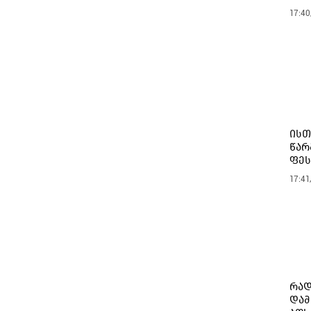
17:40
ისთ
წარ
ფე
17:41
რად
დამ