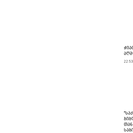
ჭია
აღმ
22:53
"სა
ბიბ
თან
საბ