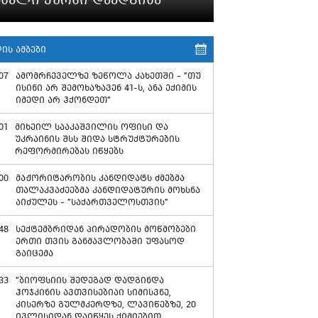
ის ამბები
07
ამომრჩეველზე ზეწოლა კახეთში - "თუ
ისინი არ შემოხაზავენ 41-ს, ანა ექიმის
იმედი არ ჰქონდეთ"
01
მიხეილ სააკაშვილის ოფისი და
უკრაინის შსს შიდა სტრუქტურების
რეფორმირებას იწყებს
00
მაჟორიტარობის კანდიდატს ძმებმა
თალაკვაძეებმა კანდიდატურის მოხსნა
აიძულეს - "საქართველოსთვის"
48
სექტემბრიდან პირადობის მოწმობები
ერთი თვის განმავლობაში უფასოდ
გაიცემა
33
"ბიოფსიის შედეგად დადგინდა
ჰოჯკინის ავთვისებიაი სიმისვნე,
კისერზე გულმკერდზე, ლავიწებზე, 20
ივლისიდან დაიწყეს ქიმიებით