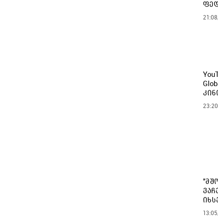
ფედ
21:08
You
Glo
კინ
23:20
"მშ
ვაჩ
იხს
13:05