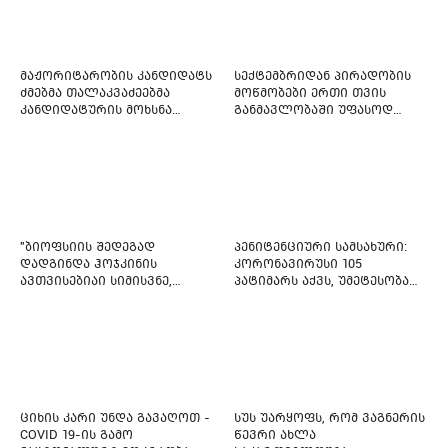
მაჟორიტარობის კანდიდატს
სექტემბრიდან პირადობის
ძმებმა თალაკვაძეებმა
მოწმობები ერთი თვის
კანდიდატურის მოხსნა
განმავლობაში უფასოდ
აიძულეს -
გაიცემა
"საქართველოსთვის"
"ბიოფსიის შედეგად
პენიტენციური სამსახური:
დადგინდა ჰოჯკინის
კორონავირუსი 105
ავთვისებიაი სიმისვნე,
პატიმარს აქვს, უმეტესობა
კისერზე გულმკერდზე,
ახლადდაკავებულია
ლავიწებზე, 20 ივლისიდან
დაიწყეს ქიმიებით
მკურნალობს" - 11 წლის
ბავშვს საზოგადოების
დახმარება სჭირდება
ციხის კარი უნდა გავაღოთ -
სუს უარყოფს, რომ ვაგნერის
COVID 19-ის გამო
წევრი ახლა