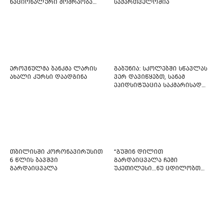
ნაციონალური მოძრაობა
საქართველოშია
ფართო ამნისტიის
ინიციატივით გამოდის
ეროვნულმა ბანკმა ლარის
გაბუნია: სკოლებში სწავლას
ახალი კურსი დაადგინა
ვერ დავიწყებთ, სანამ
ეპიდსიტუაცია საკმარისად
არ დასტაბილურდება
თბილისში კორონავირუსით
“გუშინ დილით
6 წლის ბავშვი
გარდაიცვალა ჩემი
გარდაიცვალა
უკეთილესი…ნუ ცდილობთ
რამე შეტენოთ ჩემს საამაყო
და არაჩვეულებრივ
ძამიკოს!” – გარდაცვლილი
ფიტნეს-ინსტრუქტორის და
საზოგადოებას მიმართავს