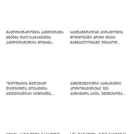
მაჟორიტარობის კანდიდატს
სექტემბრიდან პირადობის
ძმებმა თალაკვაძეებმა
მოწმობები ერთი თვის
კანდიდატურის მოხსნა
განმავლობაში უფასოდ
აიძულეს -
გაიცემა
"საქართველოსთვის"
"ბიოფსიის შედეგად
პენიტენციური სამსახური:
დადგინდა ჰოჯკინის
კორონავირუსი 105
ავთვისებიაი სიმისვნე,
პატიმარს აქვს, უმეტესობა
კისერზე გულმკერდზე,
ახლადდაკავებულია
ლავიწებზე, 20 ივლისიდან
დაიწყეს ქიმიებით
მკურნალობს" - 11 წლის
ბავშვს საზოგადოების
დახმარება სჭირდება