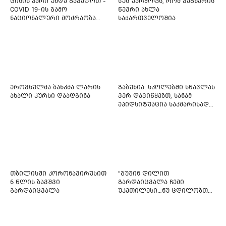
ციხის კარი უნდა გავაღოთ -
სუს უარყოფს, რომ ვაგნერის
COVID 19-ის გამო
წევრი ახლა
ნაციონალური მოძრაობა
საქართველოშია
ფართო ამნისტიის
ინიციატივით გამოდის
ეროვნულმა ბანკმა ლარის
გაბუნია: სკოლებში სწავლას
ახალი კურსი დაადგინა
ვერ დავიწყებთ, სანამ
ეპიდსიტუაცია საკმარისად
არ დასტაბილურდება
თბილისში კორონავირუსით
“გუშინ დილით
6 წლის ბავშვი
გარდაიცვალა ჩემი
გარდაიცვალა
უკეთილესი…ნუ ცდილობთ
რამე შეტენოთ ჩემს საამაყო
და არაჩვეულებრივ
ძამიკოს!” – გარდაცვლილი
ფიტნეს-ინსტრუქტორის და