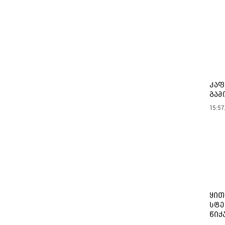
კაფ
გამ
15:57
ყით
სტე
წიქ