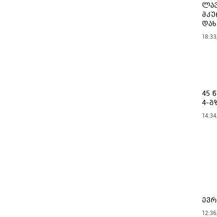
ლავ
მკუ
დახ
18:33
45 
4-გ
14:34
ევრ
12:36