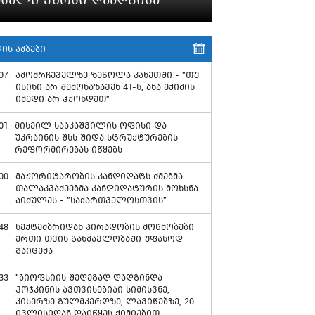
ის ამბები
07
ამომრჩეველზე ზეწოლა კახეთში - "თუ
ისინი არ შემოხაზავენ 41-ს, ანა ექიმის
იმედი არ ჰქონდეთ"
01
მიხეილ სააკაშვილის ოფისი და
უკრაინის შსს შიდა სტრუქტურების
რეფორმირებას იწყებს
00
მაჟორიტარობის კანდიდატს ძმებმა
თალაკვაძეებმა კანდიდატურის მოხსნა
აიძულეს - "საქართველოსთვის"
48
სექტემბრიდან პირადობის მოწმობები
ერთი თვის განმავლობაში უფასოდ
გაიცემა
33
"ბიოფსიის შედეგად დადგინდა
ჰოჯკინის ავთვისებიაი სიმისვნე,
კისერზე გულმკერდზე, ლავიწებზე, 20
ივლისიდან დაიწყეს ქიმიებით