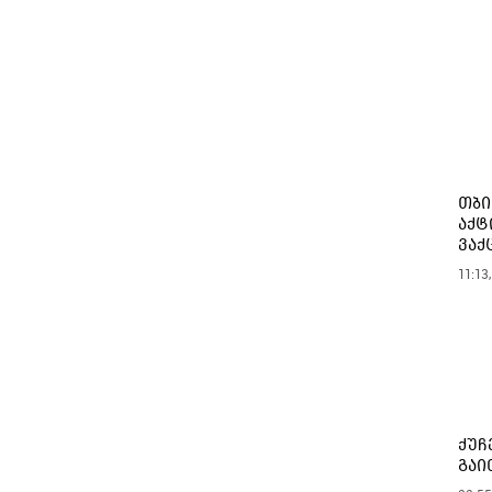
თბი
აქტ
ვაქ
11:13
ქუჩ
გაი