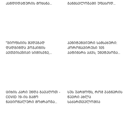
კანდიდატურის მოხსნა
განმავლობაში უფასოდ
აიძულეს -
გაიცემა
"საქართველოსთვის"
"ბიოფსიის შედეგად
პენიტენციური სამსახური:
დადგინდა ჰოჯკინის
კორონავირუსი 105
ავთვისებიაი სიმისვნე,
პატიმარს აქვს, უმეტესობა
კისერზე გულმკერდზე,
ახლადდაკავებულია
ლავიწებზე, 20 ივლისიდან
დაიწყეს ქიმიებით
მკურნალობს" - 11 წლის
ბავშვს საზოგადოების
დახმარება სჭირდება
ციხის კარი უნდა გავაღოთ -
სუს უარყოფს, რომ ვაგნერის
COVID 19-ის გამო
წევრი ახლა
ნაციონალური მოძრაობა
საქართველოშია
ფართო ამნისტიის
ინიციატივით გამოდის