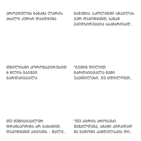
ეროვნულმა ბანკმა ლარის
გაბუნია: სკოლებში სწავლას
ახალი კურსი დაადგინა
ვერ დავიწყებთ, სანამ
ეპიდსიტუაცია საკმარისად
არ დასტაბილურდება
თბილისში კორონავირუსით
“გუშინ დილით
6 წლის ბავშვი
გარდაიცვალა ჩემი
გარდაიცვალა
უკეთილესი…ნუ ცდილობთ
რამე შეტენოთ ჩემს საამაყო
და არაჩვეულებრივ
ძამიკოს!” – გარდაცვლილი
ფიტნეს-ინსტრუქტორის და
საზოგადოებას მიმართავს
თუ მუნიციპალურ
"თუ აცრის პროცესი
ტრანსპორტს არ გახსნით,
შენელდება, ამაში პირადად
დავიწყებთ აქციებს - შალვა
მე ბატონი კანდელაკის დიდ
ნათელაშვილი
წვლილსაც დავინახავ...“ -