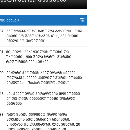
ის ამბები
07
ამომრჩეველზე ზეწოლა კახეთში - "თუ
ისინი არ შემოხაზავენ 41-ს, ანა ექიმის
იმედი არ ჰქონდეთ"
01
მიხეილ სააკაშვილის ოფისი და
უკრაინის შსს შიდა სტრუქტურების
რეფორმირებას იწყებს
00
მაჟორიტარობის კანდიდატს ძმებმა
თალაკვაძეებმა კანდიდატურის მოხსნა
აიძულეს - "საქართველოსთვის"
48
სექტემბრიდან პირადობის მოწმობები
ერთი თვის განმავლობაში უფასოდ
გაიცემა
33
"ბიოფსიის შედეგად დადგინდა
ჰოჯკინის ავთვისებიაი სიმისვნე,
კისერზე გულმკერდზე, ლავიწებზე, 20
ივლისიდან დაიწყეს ქიმიებით