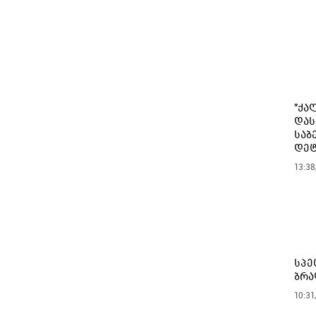
"ქა
დას
საბ
დე
13:38
სპე
ბრა
10:31