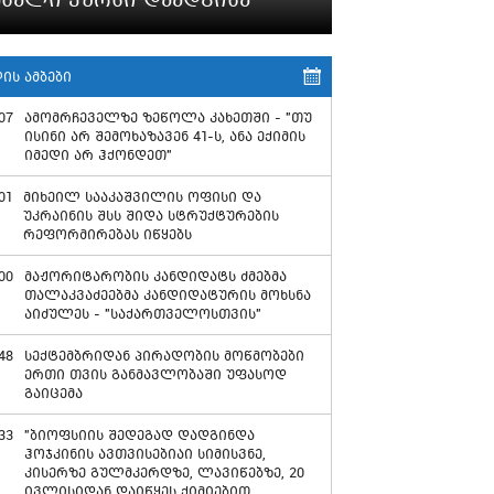
ის ამბები
07
ამომრჩეველზე ზეწოლა კახეთში - "თუ
ისინი არ შემოხაზავენ 41-ს, ანა ექიმის
იმედი არ ჰქონდეთ"
01
მიხეილ სააკაშვილის ოფისი და
უკრაინის შსს შიდა სტრუქტურების
რეფორმირებას იწყებს
00
მაჟორიტარობის კანდიდატს ძმებმა
თალაკვაძეებმა კანდიდატურის მოხსნა
აიძულეს - "საქართველოსთვის"
48
სექტემბრიდან პირადობის მოწმობები
ერთი თვის განმავლობაში უფასოდ
გაიცემა
33
"ბიოფსიის შედეგად დადგინდა
ჰოჯკინის ავთვისებიაი სიმისვნე,
კისერზე გულმკერდზე, ლავიწებზე, 20
ივლისიდან დაიწყეს ქიმიებით