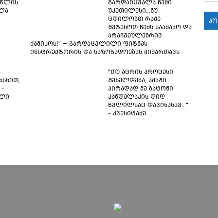
 წლის
გარდაიცვალა ჩემი
ალა
უკეთილესი…ნუ
ცდილობთ რამე
პ
შეტენოთ ჩემს საამაყო და
18:
არაჩვეულებრივ
ძამიკოს!” – გარდაცვლილი ფიტნეს-
ინსტრუქტორის და საზოგადოებას მიმართავს
18:
"თუ აცრის პროცესი
ხსნით,
შენელდება, ამაში
 -
პირადად მე ბატონი
ილი
კანდელაკის დიდ
წვლილსაც დავინახავ...“
18:
- კვესიტაძე
17:
17:
17: