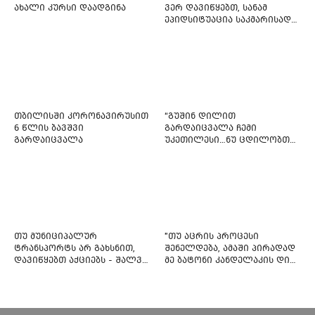
ახალი კურსი დაადგინა
ვერ დავიწყებთ, სანამ
ეპიდსიტუაცია საკმარისად
არ დასტაბილურდება
თბილისში კორონავირუსით
“გუშინ დილით
6 წლის ბავშვი
გარდაიცვალა ჩემი
გარდაიცვალა
უკეთილესი…ნუ ცდილობთ
რამე შეტენოთ ჩემს საამაყო
და არაჩვეულებრივ
ძამიკოს!” – გარდაცვლილი
ფიტნეს-ინსტრუქტორის და
საზოგადოებას მიმართავს
თუ მუნიციპალურ
"თუ აცრის პროცესი
ტრანსპორტს არ გახსნით,
შენელდება, ამაში პირადად
დავიწყებთ აქციებს - შალვა
მე ბატონი კანდელაკის დიდ
ნათელაშვილი
წვლილსაც დავინახავ...“ -
კვესიტაძე