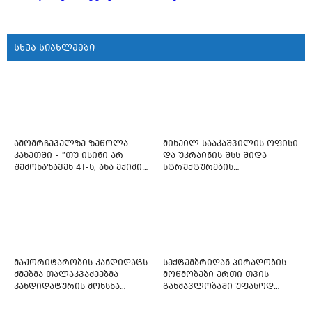
სხვა სიახლეები
ამომრჩეველზე ზეწოლა
მიხეილ სააკაშვილის ოფისი
კახეთში - "თუ ისინი არ
და უკრაინის შსს შიდა
შემოხაზავენ 41-ს, ანა ექიმის
სტრუქტურების
იმედი არ ჰქონდეთ"
რეფორმირებას იწყებს
მაჟორიტარობის კანდიდატს
სექტემბრიდან პირადობის
ძმებმა თალაკვაძეებმა
მოწმობები ერთი თვის
კანდიდატურის მოხსნა
განმავლობაში უფასოდ
აიძულეს -
გაიცემა
"საქართველოსთვის"