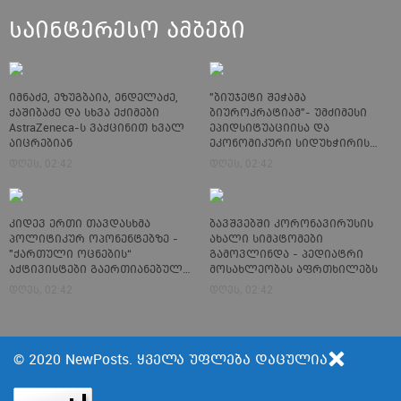
საინტერესო ამბები
იმნაძე, ეზუგბაია, ენდელაძე,
"ბიუჯეტი შეჭამა
ქაშიბაძე და სხვა ექიმები
ბიუროკრატიამ"- უმძიმესი
AstraZeneca-ს ვაქცინით ხვალ
ეპიდსიტუაციისა და
აიცრებიან
ეკონომიკური სიდუხჭირის
ფონზე ხელისუფლება საჯარო
დღეს, 02:42
დღეს, 02:42
სექტორში დასაქმებულთა
ხელფასებს ზრდის
კიდევ ერთი თავდასხმა
ბავშვებში კორონავირუსის
პოლიტიკურ ოპონენტებზე -
ახალი სიმპტომები
"ქართული ოცნების“
გამოვლინდა - პედიატრი
აქტივისტები გაერთიანებული
მოსახლეობას აფრთხილებს
ოპოზიციის
დღეს, 02:42
დღეს, 02:42
წარმომადგენლებს
ფიზიკურად გაუსწორდნენ
© 2020 NewPosts. ყველა უფლება დაცულია