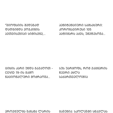
"ბიოფსიის შედეგად
პენიტენციური სამსახური:
დადგინდა ჰოჯკინის
კორონავირუსი 105
ავთვისებიაი სიმისვნე,
პატიმარს აქვს, უმეტესობა
კისერზე გულმკერდზე,
ახლადდაკავებულია
ლავიწებზე, 20 ივლისიდან
დაიწყეს ქიმიებით
მკურნალობს" - 11 წლის
ბავშვს საზოგადოების
დახმარება სჭირდება
ციხის კარი უნდა გავაღოთ -
სუს უარყოფს, რომ ვაგნერის
COVID 19-ის გამო
წევრი ახლა
ნაციონალური მოძრაობა
საქართველოშია
ფართო ამნისტიის
ინიციატივით გამოდის
ეროვნულმა ბანკმა ლარის
გაბუნია: სკოლებში სწავლას