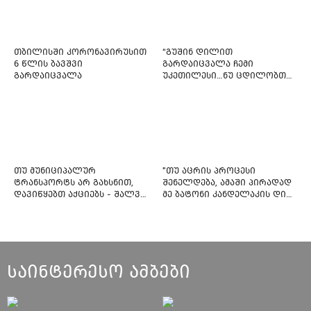
თბილისში კორონავირუსით
“გუშინ დილით
6 წლის ბავშვი
გარდაიცვალა ჩემი
გარდაიცვალა
უკეთილესი…ნუ ცდილობთ
რამე შეტენოთ ჩემს საამაყო
და არაჩვეულებრივ
ძამიკოს!” – გარდაცვლილი
ფიტნეს-ინსტრუქტორის და
საზოგადოებას მიმართავს
თუ მუნიციპალურ
"თუ აცრის პროცესი
ტრანსპორტს არ გახსნით,
შენელდება, ამაში პირადად
დავიწყებთ აქციებს - შალვა
მე ბატონი კანდელაკის დიდ
ნათელაშვილი
წვლილსაც დავინახავ...“ -
კვესიტაძე
საინტერესო ამბები