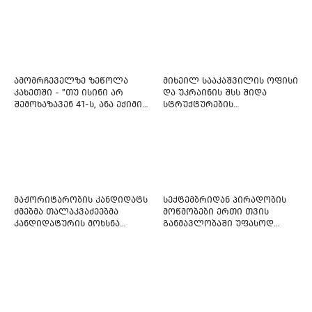
ამომრჩეველზე ზეწოლა
მიხეილ სააკაშვილის ოფისი
კახეთში - "თუ ისინი არ
და უკრაინის შსს შიდა
შემოხაზავენ 41-ს, ანა ექიმის
სტრუქტურების
იმედი არ ჰქონდეთ"
რეფორმირებას იწყებს
მაჟორიტარობის კანდიდატს
სექტემბრიდან პირადობის
ძმებმა თალაკვაძეებმა
მოწმობები ერთი თვის
კანდიდატურის მოხსნა
განმავლობაში უფასოდ
აიძულეს -
გაიცემა
"საქართველოსთვის"