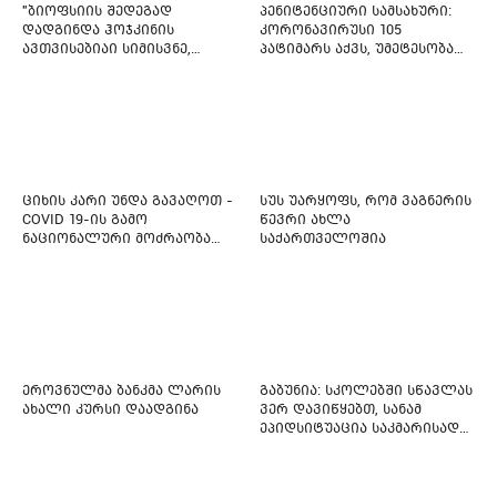
"ბიოფსიის შედეგად
პენიტენციური სამსახური:
დადგინდა ჰოჯკინის
კორონავირუსი 105
ავთვისებიაი სიმისვნე,
პატიმარს აქვს, უმეტესობა
კისერზე გულმკერდზე,
ახლადდაკავებულია
ლავიწებზე, 20 ივლისიდან
დაიწყეს ქიმიებით
მკურნალობს" - 11 წლის
ბავშვს საზოგადოების
დახმარება სჭირდება
ციხის კარი უნდა გავაღოთ -
სუს უარყოფს, რომ ვაგნერის
COVID 19-ის გამო
წევრი ახლა
ნაციონალური მოძრაობა
საქართველოშია
ფართო ამნისტიის
ინიციატივით გამოდის
ეროვნულმა ბანკმა ლარის
გაბუნია: სკოლებში სწავლას
ახალი კურსი დაადგინა
ვერ დავიწყებთ, სანამ
ეპიდსიტუაცია საკმარისად
არ დასტაბილურდება