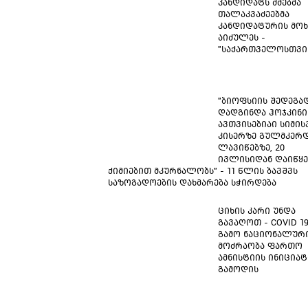
კანდიდატს ძმებმა
თალაკვაძეებმა
კანდიდატურის მოხ
აიძულეს -
"საქართველოსთვი
"ბიოფსიის შედეგა
დადგინდა ჰოჯკინი
ავთვისებიაი სიმისვ
კისერზე გულმკერდ
ლავიწებზე, 20
ივლისიდან დაიწყე
ქიმიებით მკურნალობს" - 11 წლის ბავშვს
საზოგადოების დახმარება სჭირდება
ციხის კარი უნდა
გავაღოთ - COVID 1
გამო ნაციონალურ
მოძრაობა ფართო
ამნისტიის ინიცია
გამოდის