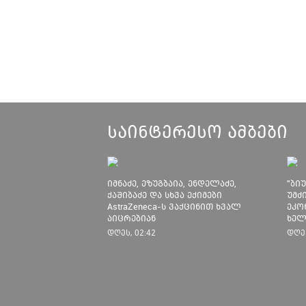
საინტერესო ამბები
იმნაძე, ეზუგბაია, ენდელაძე,
"ბი
ქაშიბაძე და სხვა ექიმები
უმძ
AstraZeneca-ს ვაქცინით ხვალ
ეკო
აიცრებიან
ხელ
დას
დღეს, 02:42
დღეს