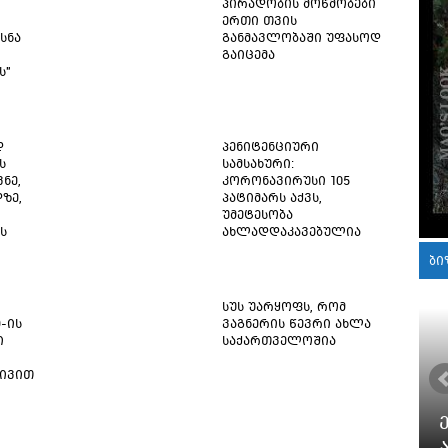
პირადობის მოწმობები
ერთი თვის
სნა
განმავლობაში უფასოდ
გაიცემა
ს"
დ
პენიტენციური
ს
სამსახური:
ნე,
კორონავირუსი 105
ზე,
პატიმარს აქვს,
უმეტესობა
ს
ახლადდაკავებულია
ბი
სუს უარყოფს, რომ
9-ის
ვაგნერის წევრი ახლა
ი
საქართველოშია
ტივით