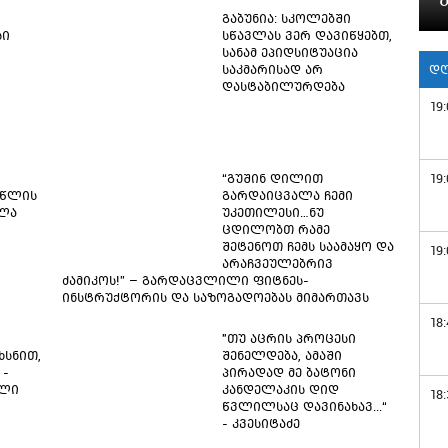
გაბუნია: სკოლებში
სი
სწავლას ვერ დავიწყებთ,
სანამ ეპიდსიტუაცია
საკმარისად არ
დღ
დასტაბილურდება
19:
“გუშინ დილით
19:
 წლის
გარდაიცვალა ჩემი
ალა
უკეთილესი…ნუ
ცდილობთ რამე
შეტენოთ ჩემს საამაყო და
19:
არაჩვეულებრივ
ძამიკოს!” – გარდაცვლილი ფიტნეს-
ინსტრუქტორის და საზოგადოებას მიმართავს
18:
"თუ აცრის პროცესი
ხსნით,
შენელდება, ამაში
 -
პირადად მე ბატონი
ილი
კანდელაკის დიდ
18:
წვლილსაც დავინახავ...“
- კვესიტაძე