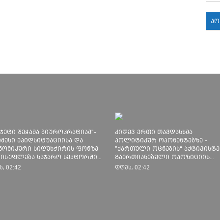
პ
18:
18:
18:
უჯეტი შეჭამა ბიუროკრატიამ"-
კიდევ ერთი თავდასხმა
იმესი ეპიდსიტუაციისა და
პოლიტიკურ ოპონენტებზე -
17:
ნომიკური სიდუხჭირის ფონზე
"ქართული ოცნების“ აქტივისტე
ისუფლება საჯარო სექტორში
გაერთიანებული ოპოზიციის
აქმებულთა ხელფასებს ზრდის
წარმომადგენლებს ფიზიკურად
17:
, 02:42
დღეს, 02:42
გაუსწორდნენ
17: