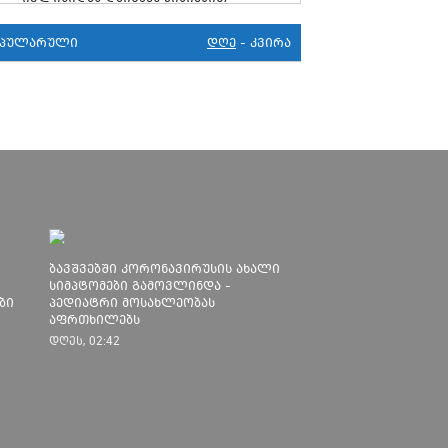
მკურნალობს" - 11 წლის ბავშვს
საზოგადოების დახმარება სჭირდება
ოპულარული
დღე
-
კვირა
29
პენიტენციური სამსახური:
კორონავირუსი 105 პატიმარს აქვს,
უმეტესობა ახლადდაკავებულია
20
ციხის კარი უნდა გავაღოთ - COVID 19-
ის გამო ნაციონალური მოძრაობა
ფართო ამნისტიის ინიციატივით
გამოდის
15
სუს უარყოფს, რომ ვაგნერის წევრი
ახლა საქართველოშია
ბავშვებში კორონავირუსის ახალი
30
ეროვნულმა ბანკმა ლარის ახალი
სიმპტომები გამოვლინდა -
ბი
კურსი დაადგინა
პედიატრი მოსახლეობას
აფრთხილებს
27
გაბუნია: სკოლებში სწავლას ვერ
დღეს, 02:42
დავიწყებთ, სანამ ეპიდსიტუაცია
საკმარისად არ დასტაბილურდება
17
თბილისში კორონავირუსით 6 წლის
ბავშვი გარდაიცვალა