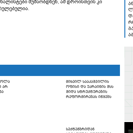
ნალისტები მუშაობდნენ, ამ დროისთვის კი
ა
სრულებულია.
ლ
დ
რ
გ
ა
წოლა
მიხეილ სააკაშვილის
ი არ
ოფისი და უკრაინის შსს
ნა
შიდა სტრუქტურების
რეფორმირებას იწყებს
სექტემბრიდან