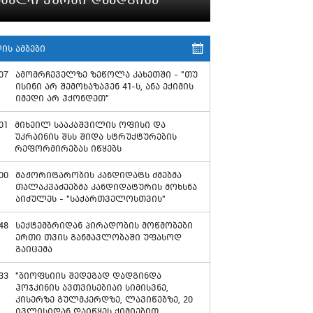
ის ამბები
07
ამომრჩეველზე ზეწოლა კახეთში - "თუ
ისინი არ შემოხაზავენ 41-ს, ანა ექიმის
იმედი არ ჰქონდეთ"
01
მიხეილ სააკაშვილის ოფისი და
უკრაინის შსს შიდა სტრუქტურების
რეფორმირებას იწყებს
00
მაჟორიტარობის კანდიდატს ძმებმა
თალაკვაძეებმა კანდიდატურის მოხსნა
აიძულეს - "საქართველოსთვის"
48
სექტემბრიდან პირადობის მოწმობები
ერთი თვის განმავლობაში უფასოდ
გაიცემა
33
"ბიოფსიის შედეგად დადგინდა
ჰოჯკინის ავთვისებიაი სიმისვნე,
კისერზე გულმკერდზე, ლავიწებზე, 20
ივლისიდან დაიწყეს ქიმიებით