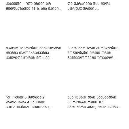
კახეთში - "თუ ისინი არ
და უკრაინის შსს შიდა
შემოხაზავენ 41-ს, ანა ექიმის
სტრუქტურების
იმედი არ ჰქონდეთ"
რეფორმირებას იწყებს
მაჟორიტარობის კანდიდატს
სექტემბრიდან პირადობის
ძმებმა თალაკვაძეებმა
მოწმობები ერთი თვის
კანდიდატურის მოხსნა
განმავლობაში უფასოდ
აიძულეს -
გაიცემა
"საქართველოსთვის"
"ბიოფსიის შედეგად
პენიტენციური სამსახური:
დადგინდა ჰოჯკინის
კორონავირუსი 105
ავთვისებიაი სიმისვნე,
პატიმარს აქვს, უმეტესობა
კისერზე გულმკერდზე,
ახლადდაკავებულია
ლავიწებზე, 20 ივლისიდან
დაიწყეს ქიმიებით
მკურნალობს" - 11 წლის