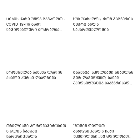
ბავშვს საზოგადოების
დახმარება სჭირდება
ციხის კარი უნდა გავაღოთ -
სუს უარყოფს, რომ ვაგნერის
COVID 19-ის გამო
წევრი ახლა
ნაციონალური მოძრაობა
საქართველოშია
ფართო ამნისტიის
ინიციატივით გამოდის
ეროვნულმა ბანკმა ლარის
გაბუნია: სკოლებში სწავლას
ახალი კურსი დაადგინა
ვერ დავიწყებთ, სანამ
ეპიდსიტუაცია საკმარისად
არ დასტაბილურდება
თბილისში კორონავირუსით
“გუშინ დილით
6 წლის ბავშვი
გარდაიცვალა ჩემი
გარდაიცვალა
უკეთილესი…ნუ ცდილობთ