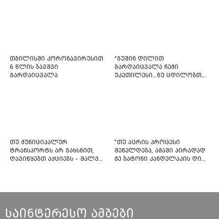
თბილისში კორონავირუსით
“გუშინ დილით
6 წლის ბავშვი
გარდაიცვალა ჩემი
გარდაიცვალა
უკეთილესი…ნუ ცდილობთ
რამე შეტენოთ ჩემს საამაყო
და არაჩვეულებრივ
ძამიკოს!” – გარდაცვლილი
ფიტნეს-ინსტრუქტორის და
საზოგადოებას მიმართავს
თუ მუნიციპალურ
"თუ აცრის პროცესი
ტრანსპორტს არ გახსნით,
შენელდება, ამაში პირადად
დავიწყებთ აქციებს - შალვა
მე ბატონი კანდელაკის დიდ
ნათელაშვილი
წვლილსაც დავინახავ...“ -
კვესიტაძე
საინტერესო ამბები