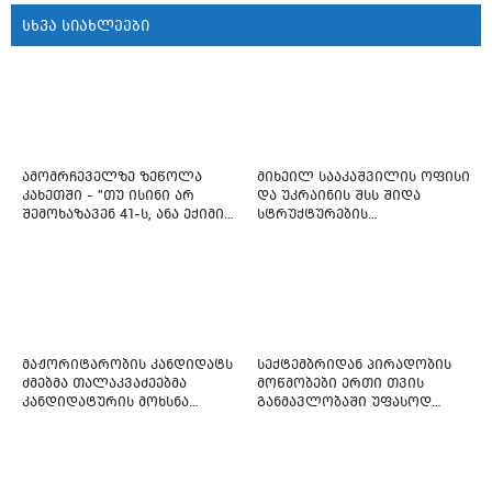
სხვა სიახლეები
ამომრჩეველზე ზეწოლა
მიხეილ სააკაშვილის ოფისი
კახეთში - "თუ ისინი არ
და უკრაინის შსს შიდა
შემოხაზავენ 41-ს, ანა ექიმის
სტრუქტურების
იმედი არ ჰქონდეთ"
რეფორმირებას იწყებს
მაჟორიტარობის კანდიდატს
სექტემბრიდან პირადობის
ძმებმა თალაკვაძეებმა
მოწმობები ერთი თვის
კანდიდატურის მოხსნა
განმავლობაში უფასოდ
აიძულეს -
გაიცემა
"საქართველოსთვის"