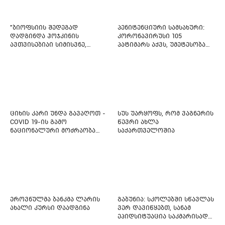
"ბიოფსიის შედეგად
პენიტენციური სამსახური:
დადგინდა ჰოჯკინის
კორონავირუსი 105
ავთვისებიაი სიმისვნე,
პატიმარს აქვს, უმეტესობა
კისერზე გულმკერდზე,
ახლადდაკავებულია
ლავიწებზე, 20 ივლისიდან
დაიწყეს ქიმიებით
მკურნალობს" - 11 წლის
ბავშვს საზოგადოების
დახმარება სჭირდება
ციხის კარი უნდა გავაღოთ -
სუს უარყოფს, რომ ვაგნერის
COVID 19-ის გამო
წევრი ახლა
ნაციონალური მოძრაობა
საქართველოშია
ფართო ამნისტიის
ინიციატივით გამოდის
ეროვნულმა ბანკმა ლარის
გაბუნია: სკოლებში სწავლას
ახალი კურსი დაადგინა
ვერ დავიწყებთ, სანამ
ეპიდსიტუაცია საკმარისად
არ დასტაბილურდება