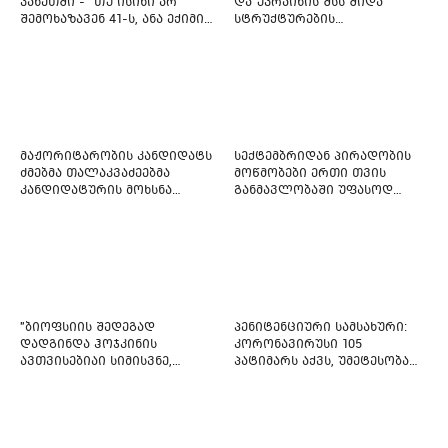
კახეთში - "თუ ისინი არ
და უკრაინის შსს შიდა
შემოხაზავენ 41-ს, ანა ექიმის
სტრუქტურების
იმედი არ ჰქონდეთ"
რეფორმირებას იწყებს
მაჟორიტარობის კანდიდატს
სექტემბრიდან პირადობის
ძმებმა თალაკვაძეებმა
მოწმობები ერთი თვის
კანდიდატურის მოხსნა
განმავლობაში უფასოდ
აიძულეს -
გაიცემა
"საქართველოსთვის"
"ბიოფსიის შედეგად
პენიტენციური სამსახური:
დადგინდა ჰოჯკინის
კორონავირუსი 105
ავთვისებიაი სიმისვნე,
პატიმარს აქვს, უმეტესობა
კისერზე გულმკერდზე,
ახლადდაკავებულია
ლავიწებზე, 20 ივლისიდან
დაიწყეს ქიმიებით
მკურნალობს" - 11 წლის
ბავშვს საზოგადოების