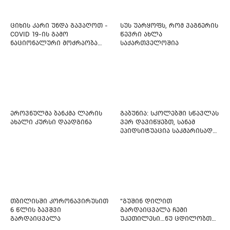
დახმარება სჭირდება
ციხის კარი უნდა გავაღოთ -
სუს უარყოფს, რომ ვაგნერის
COVID 19-ის გამო
წევრი ახლა
ნაციონალური მოძრაობა
საქართველოშია
ფართო ამნისტიის
ინიციატივით გამოდის
ეროვნულმა ბანკმა ლარის
გაბუნია: სკოლებში სწავლას
ახალი კურსი დაადგინა
ვერ დავიწყებთ, სანამ
ეპიდსიტუაცია საკმარისად
არ დასტაბილურდება
თბილისში კორონავირუსით
“გუშინ დილით
6 წლის ბავშვი
გარდაიცვალა ჩემი
გარდაიცვალა
უკეთილესი…ნუ ცდილობთ
რამე შეტენოთ ჩემს საამაყო