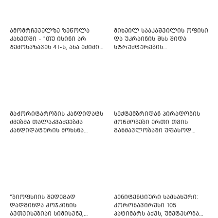
ამომრჩეველზე ზეწოლა
მიხეილ სააკაშვილის ოფისი
კახეთში - "თუ ისინი არ
და უკრაინის შსს შიდა
შემოხაზავენ 41-ს, ანა ექიმის
სტრუქტურების
იმედი არ ჰქონდეთ"
რეფორმირებას იწყებს
მაჟორიტარობის კანდიდატს
სექტემბრიდან პირადობის
ძმებმა თალაკვაძეებმა
მოწმობები ერთი თვის
კანდიდატურის მოხსნა
განმავლობაში უფასოდ
აიძულეს -
გაიცემა
"საქართველოსთვის"
"ბიოფსიის შედეგად
პენიტენციური სამსახური:
დადგინდა ჰოჯკინის
კორონავირუსი 105
ავთვისებიაი სიმისვნე,
პატიმარს აქვს, უმეტესობა