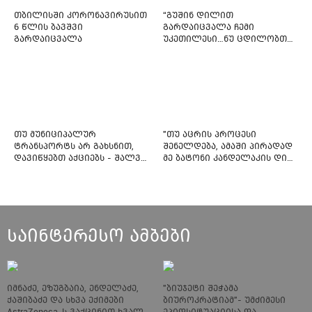
თბილისში კორონავირუსით
“გუშინ დილით
6 წლის ბავშვი
გარდაიცვალა ჩემი
გარდაიცვალა
უკეთილესი…ნუ ცდილობთ
რამე შეტენოთ ჩემს საამაყო
და არაჩვეულებრივ
ძამიკოს!” – გარდაცვლილი
ფიტნეს-ინსტრუქტორის და
საზოგადოებას მიმართავს
თუ მუნიციპალურ
"თუ აცრის პროცესი
ტრანსპორტს არ გახსნით,
შენელდება, ამაში პირადად
დავიწყებთ აქციებს - შალვა
მე ბატონი კანდელაკის დიდ
ნათელაშვილი
წვლილსაც დავინახავ...“ -
კვესიტაძე
საინტერესო ამბები
იმნაძე, ეზუგბაია, ენდელაძე,
"ბიუჯეტი შეჭამა
ქაშიბაძე და სხვა ექიმები
ბიუროკრატიამ"- უმძიმესი
AstraZeneca-ს ვაქცინით ხვალ
ეპიდსიტუაციისა და