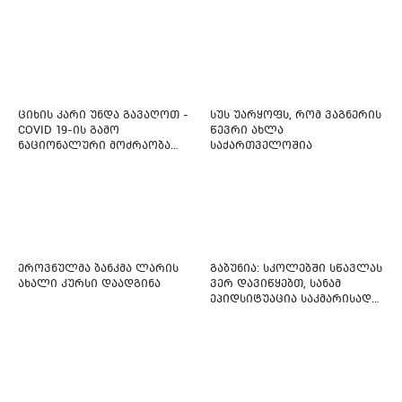
კისერზე გულმკერდზე,
ახლადდაკავებულია
ლავიწებზე, 20 ივლისიდან
დაიწყეს ქიმიებით
მკურნალობს" - 11 წლის
ბავშვს საზოგადოების
დახმარება სჭირდება
ციხის კარი უნდა გავაღოთ -
სუს უარყოფს, რომ ვაგნერის
COVID 19-ის გამო
წევრი ახლა
ნაციონალური მოძრაობა
საქართველოშია
ფართო ამნისტიის
ინიციატივით გამოდის
ეროვნულმა ბანკმა ლარის
გაბუნია: სკოლებში სწავლას
ახალი კურსი დაადგინა
ვერ დავიწყებთ, სანამ
ეპიდსიტუაცია საკმარისად
არ დასტაბილურდება