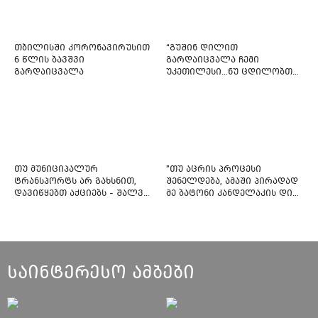
თბილისში კორონავირუსით
“გუშინ დილით
6 წლის ბავშვი
გარდაიცვალა ჩემი
გარდაიცვალა
უკეთილესი…ნუ ცდილობთ
რამე შეტენოთ ჩემს საამაყო
და არაჩვეულებრივ
ძამიკოს!” – გარდაცვლილი
ფიტნეს-ინსტრუქტორის და
საზოგადოებას მიმართავს
თუ მუნიციპალურ
"თუ აცრის პროცესი
ტრანსპორტს არ გახსნით,
შენელდება, ამაში პირადად
დავიწყებთ აქციებს - შალვა
მე ბატონი კანდელაკის დიდ
ნათელაშვილი
წვლილსაც დავინახავ...“ -
კვესიტაძე
საინტერესო ამბები