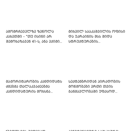
ამომრჩეველზე ზეწოლა
მიხეილ სააკაშვილის ოფისი
კახეთში - "თუ ისინი არ
და უკრაინის შსს შიდა
შემოხაზავენ 41-ს, ანა ექიმის
სტრუქტურების
იმედი არ ჰქონდეთ"
რეფორმირებას იწყებს
მაჟორიტარობის კანდიდატს
სექტემბრიდან პირადობის
ძმებმა თალაკვაძეებმა
მოწმობები ერთი თვის
კანდიდატურის მოხსნა
განმავლობაში უფასოდ
აიძულეს -
გაიცემა
"საქართველოსთვის"