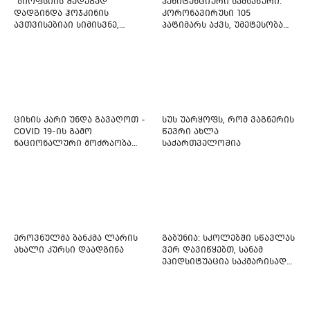
"ბიოფსიის შედეგად
პენიტენციური სამსახური:
დადგინდა ჰოჯკინის
კორონავირუსი 105
ავთვისებიაი სიმისვნე,
პატიმარს აქვს, უმეტესობა
კისერზე გულმკერდზე,
ახლადდაკავებულია
ლავიწებზე, 20 ივლისიდან
დაიწყეს ქიმიებით
მკურნალობს" - 11 წლის
ბავშვს საზოგადოების
დახმარება სჭირდება
ციხის კარი უნდა გავაღოთ -
სუს უარყოფს, რომ ვაგნერის
COVID 19-ის გამო
წევრი ახლა
ნაციონალური მოძრაობა
საქართველოშია
ფართო ამნისტიის
ინიციატივით გამოდის
ეროვნულმა ბანკმა ლარის
გაბუნია: სკოლებში სწავლას
ახალი კურსი დაადგინა
ვერ დავიწყებთ, სანამ
ეპიდსიტუაცია საკმარისად
არ დასტაბილურდება