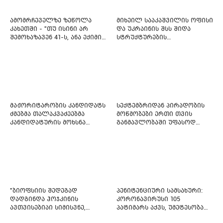
ამომრჩეველზე ზეწოლა
მიხეილ სააკაშვილის ოფისი
კახეთში - "თუ ისინი არ
და უკრაინის შსს შიდა
შემოხაზავენ 41-ს, ანა ექიმის
სტრუქტურების
იმედი არ ჰქონდეთ"
რეფორმირებას იწყებს
მაჟორიტარობის კანდიდატს
სექტემბრიდან პირადობის
ძმებმა თალაკვაძეებმა
მოწმობები ერთი თვის
კანდიდატურის მოხსნა
განმავლობაში უფასოდ
აიძულეს -
გაიცემა
"საქართველოსთვის"
"ბიოფსიის შედეგად
პენიტენციური სამსახური:
დადგინდა ჰოჯკინის
კორონავირუსი 105
ავთვისებიაი სიმისვნე,
პატიმარს აქვს, უმეტესობა
კისერზე გულმკერდზე,
ახლადდაკავებულია