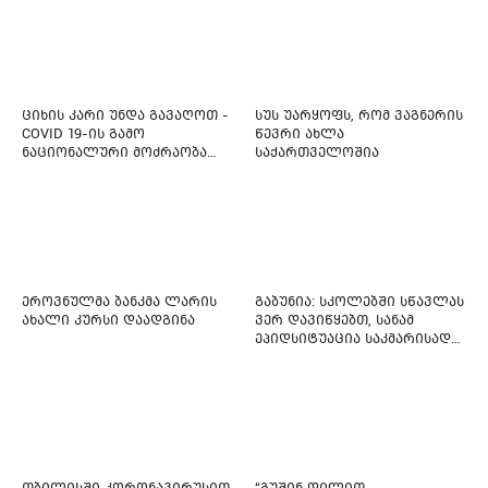
ლავიწებზე, 20 ივლისიდან
დაიწყეს ქიმიებით
მკურნალობს" - 11 წლის
ბავშვს საზოგადოების
დახმარება სჭირდება
ციხის კარი უნდა გავაღოთ -
სუს უარყოფს, რომ ვაგნერის
COVID 19-ის გამო
წევრი ახლა
ნაციონალური მოძრაობა
საქართველოშია
ფართო ამნისტიის
ინიციატივით გამოდის
ეროვნულმა ბანკმა ლარის
გაბუნია: სკოლებში სწავლას
ახალი კურსი დაადგინა
ვერ დავიწყებთ, სანამ
ეპიდსიტუაცია საკმარისად
არ დასტაბილურდება
თბილისში კორონავირუსით
“გუშინ დილით