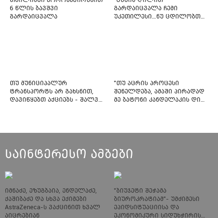
6 წლის ბავშვი
გარდაიცვალა ჩემი
გარდაიცვალა
უკეთილესი…ნუ ცდილობთ
რამე შეტენოთ ჩემს საამაყო
და არაჩვეულებრივ
ძამიკოს!” – გარდაცვლილი
ფიტნეს-ინსტრუქტორის და
საზოგადოებას მიმართავს
თუ მუნიციპალურ
"თუ აცრის პროცესი
ტრანსპორტს არ გახსნით,
შენელდება, ამაში პირადად
დავიწყებთ აქციებს - შალვა
მე ბატონი კანდელაკის დიდ
ნათელაშვილი
წვლილსაც დავინახავ...“ -
კვესიტაძე
საინტერესო ამბები
იმნაძე, ეზუგბაია, ენდელაძე,
"ბიუჯეტი შეჭამა
ქაშიბაძე და სხვა ექიმები
ბიუროკრატიამ"- უმძიმესი
AstraZeneca-ს ვაქცინით ხვალ
ეპიდსიტუაციისა და
აიცრებიან
ეკონომიკური სიდუხჭირის