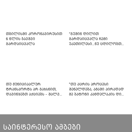
თბილისში კორონავირუსით
“გუშინ დილით
6 წლის ბავშვი
გარდაიცვალა ჩემი
გარდაიცვალა
უკეთილესი…ნუ ცდილობთ
რამე შეტენოთ ჩემს საამაყო
და არაჩვეულებრივ
ძამიკოს!” – გარდაცვლილი
ფიტნეს-ინსტრუქტორის და
საზოგადოებას მიმართავს
თუ მუნიციპალურ
"თუ აცრის პროცესი
ტრანსპორტს არ გახსნით,
შენელდება, ამაში პირადად
დავიწყებთ აქციებს - შალვა
მე ბატონი კანდელაკის დიდ
ნათელაშვილი
წვლილსაც დავინახავ...“ -
კვესიტაძე
საინტერესო ამბები