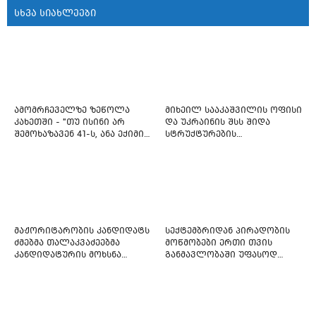
სხვა სიახლეები
ამომრჩეველზე ზეწოლა
მიხეილ სააკაშვილის ოფისი
კახეთში - "თუ ისინი არ
და უკრაინის შსს შიდა
შემოხაზავენ 41-ს, ანა ექიმის
სტრუქტურების
იმედი არ ჰქონდეთ"
რეფორმირებას იწყებს
მაჟორიტარობის კანდიდატს
სექტემბრიდან პირადობის
ძმებმა თალაკვაძეებმა
მოწმობები ერთი თვის
კანდიდატურის მოხსნა
განმავლობაში უფასოდ
აიძულეს -
გაიცემა
"საქართველოსთვის"