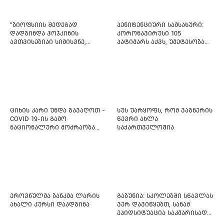
"ბიოფსიის შედეგად
პენიტენციური სამსახური:
დადგინდა ჰოჯკინის
კორონავირუსი 105
ავთვისებიაი სიმისვნე,
პატიმარს აქვს, უმეტესობა
კისერზე გულმკერდზე,
ახლადდაკავებულია
ლავიწებზე, 20 ივლისიდან
დაიწყეს ქიმიებით
მკურნალობს" - 11 წლის
ბავშვს საზოგადოების
დახმარება სჭირდება
ციხის კარი უნდა გავაღოთ -
სუს უარყოფს, რომ ვაგნერის
COVID 19-ის გამო
წევრი ახლა
ნაციონალური მოძრაობა
საქართველოშია
ფართო ამნისტიის
ინიციატივით გამოდის
ეროვნულმა ბანკმა ლარის
გაბუნია: სკოლებში სწავლას
ახალი კურსი დაადგინა
ვერ დავიწყებთ, სანამ
ეპიდსიტუაცია საკმარისად
არ დასტაბილურდება