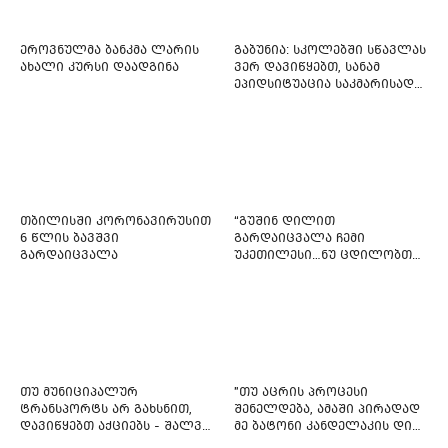
ეროვნულმა ბანკმა ლარის
გაბუნია: სკოლებში სწავლას
ახალი კურსი დაადგინა
ვერ დავიწყებთ, სანამ
ეპიდსიტუაცია საკმარისად
არ დასტაბილურდება
თბილისში კორონავირუსით
“გუშინ დილით
6 წლის ბავშვი
გარდაიცვალა ჩემი
გარდაიცვალა
უკეთილესი…ნუ ცდილობთ
რამე შეტენოთ ჩემს საამაყო
და არაჩვეულებრივ
ძამიკოს!” – გარდაცვლილი
ფიტნეს-ინსტრუქტორის და
საზოგადოებას მიმართავს
თუ მუნიციპალურ
"თუ აცრის პროცესი
ტრანსპორტს არ გახსნით,
შენელდება, ამაში პირადად
დავიწყებთ აქციებს - შალვა
მე ბატონი კანდელაკის დიდ
ნათელაშვილი
წვლილსაც დავინახავ...“ -