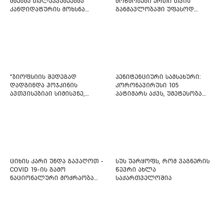
ძმებმა თალაკვაძეებმა
მოწმობები ერთი თვის
კანდიდატურის მოხსნა
განმავლობაში უფასოდ
აიძულეს -
გაიცემა
"საქართველოსთვის"
"ბიოფსიის შედეგად
პენიტენციური სამსახური:
დადგინდა ჰოჯკინის
კორონავირუსი 105
ავთვისებიაი სიმისვნე,
პატიმარს აქვს, უმეტესობა
კისერზე გულმკერდზე,
ახლადდაკავებულია
ლავიწებზე, 20 ივლისიდან
დაიწყეს ქიმიებით
მკურნალობს" - 11 წლის
ბავშვს საზოგადოების
დახმარება სჭირდება
ციხის კარი უნდა გავაღოთ -
სუს უარყოფს, რომ ვაგნერის
COVID 19-ის გამო
წევრი ახლა
ნაციონალური მოძრაობა
საქართველოშია
ფართო ამნისტიის
ინიციატივით გამოდის