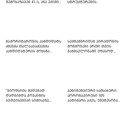
შემოხაზავენ 41-ს, ანა ექიმის
სტრუქტურების
იმედი არ ჰქონდეთ"
რეფორმირებას იწყებს
მაჟორიტარობის კანდიდატს
სექტემბრიდან პირადობის
ძმებმა თალაკვაძეებმა
მოწმობები ერთი თვის
კანდიდატურის მოხსნა
განმავლობაში უფასოდ
აიძულეს -
გაიცემა
"საქართველოსთვის"
"ბიოფსიის შედეგად
პენიტენციური სამსახური:
დადგინდა ჰოჯკინის
კორონავირუსი 105
ავთვისებიაი სიმისვნე,
პატიმარს აქვს, უმეტესობა
კისერზე გულმკერდზე,
ახლადდაკავებულია
ლავიწებზე, 20 ივლისიდან
დაიწყეს ქიმიებით
მკურნალობს" - 11 წლის
ბავშვს საზოგადოების