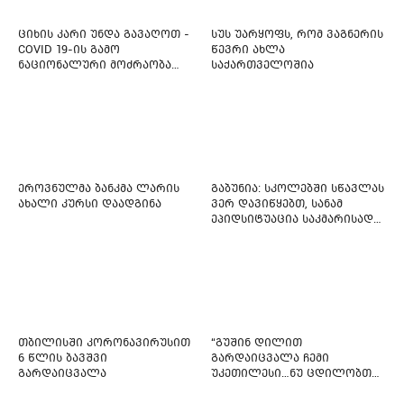
დახმარება სჭირდება
ციხის კარი უნდა გავაღოთ -
სუს უარყოფს, რომ ვაგნერის
COVID 19-ის გამო
წევრი ახლა
ნაციონალური მოძრაობა
საქართველოშია
ფართო ამნისტიის
ინიციატივით გამოდის
ეროვნულმა ბანკმა ლარის
გაბუნია: სკოლებში სწავლას
ახალი კურსი დაადგინა
ვერ დავიწყებთ, სანამ
ეპიდსიტუაცია საკმარისად
არ დასტაბილურდება
თბილისში კორონავირუსით
“გუშინ დილით
6 წლის ბავშვი
გარდაიცვალა ჩემი
გარდაიცვალა
უკეთილესი…ნუ ცდილობთ
რამე შეტენოთ ჩემს საამაყო
და არაჩვეულებრივ