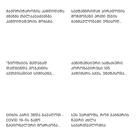
მაჟორიტარობის კანდიდატს
სექტემბრიდან პირადობის
ძმებმა თალაკვაძეებმა
მოწმობები ერთი თვის
კანდიდატურის მოხსნა
განმავლობაში უფასოდ
აიძულეს -
გაიცემა
"საქართველოსთვის"
"ბიოფსიის შედეგად
პენიტენციური სამსახური:
დადგინდა ჰოჯკინის
კორონავირუსი 105
ავთვისებიაი სიმისვნე,
პატიმარს აქვს, უმეტესობა
კისერზე გულმკერდზე,
ახლადდაკავებულია
ლავიწებზე, 20 ივლისიდან
დაიწყეს ქიმიებით
მკურნალობს" - 11 წლის
ბავშვს საზოგადოების
დახმარება სჭირდება
ციხის კარი უნდა გავაღოთ -
სუს უარყოფს, რომ ვაგნერის
COVID 19-ის გამო
წევრი ახლა
ნაციონალური მოძრაობა
საქართველოშია
ფართო ამნისტიის
ინიციატივით გამოდის