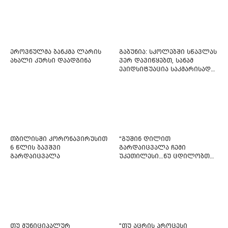
ეროვნულმა ბანკმა ლარის
გაბუნია: სკოლებში სწავლას
ახალი კურსი დაადგინა
ვერ დავიწყებთ, სანამ
ეპიდსიტუაცია საკმარისად
არ დასტაბილურდება
თბილისში კორონავირუსით
“გუშინ დილით
6 წლის ბავშვი
გარდაიცვალა ჩემი
გარდაიცვალა
უკეთილესი…ნუ ცდილობთ
რამე შეტენოთ ჩემს საამაყო
და არაჩვეულებრივ
ძამიკოს!” – გარდაცვლილი
ფიტნეს-ინსტრუქტორის და
საზოგადოებას მიმართავს
თუ მუნიციპალურ
"თუ აცრის პროცესი