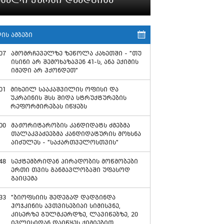
ის ამბები
07
ამომრჩეველზე ზეწოლა კახეთში - "თუ
ისინი არ შემოხაზავენ 41-ს, ანა ექიმის
იმედი არ ჰქონდეთ"
01
მიხეილ სააკაშვილის ოფისი და
უკრაინის შსს შიდა სტრუქტურების
რეფორმირებას იწყებს
00
მაჟორიტარობის კანდიდატს ძმებმა
თალაკვაძეებმა კანდიდატურის მოხსნა
აიძულეს - "საქართველოსთვის"
48
სექტემბრიდან პირადობის მოწმობები
ერთი თვის განმავლობაში უფასოდ
გაიცემა
33
"ბიოფსიის შედეგად დადგინდა
ჰოჯკინის ავთვისებიაი სიმისვნე,
კისერზე გულმკერდზე, ლავიწებზე, 20
ივლისიდან დაიწყეს ქიმიებით