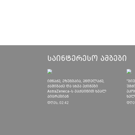
საინტერესო ამბები
იმნაძე, ეზუგბაია, ენდელაძე,
"ბი
ქაშიბაძე და სხვა ექიმები
უმძ
AstraZeneca-ს ვაქცინით ხვალ
ეკო
აიცრებიან
ხელ
დას
დღეს, 02:42
დღეს