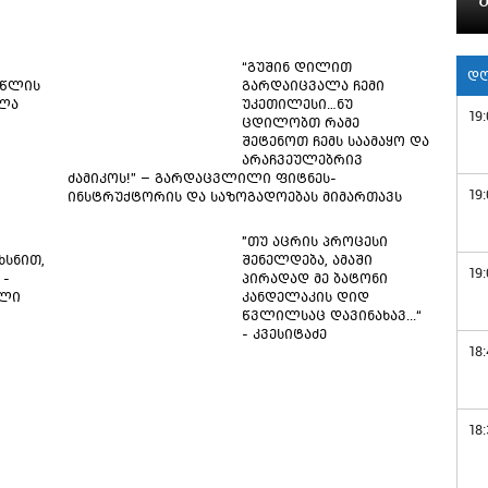
“გუშინ დილით
დღ
 წლის
გარდაიცვალა ჩემი
ალა
უკეთილესი…ნუ
19:
ცდილობთ რამე
შეტენოთ ჩემს საამაყო და
არაჩვეულებრივ
ძამიკოს!” – გარდაცვლილი ფიტნეს-
19:
ინსტრუქტორის და საზოგადოებას მიმართავს
"თუ აცრის პროცესი
ხსნით,
შენელდება, ამაში
19:
 -
პირადად მე ბატონი
ილი
კანდელაკის დიდ
წვლილსაც დავინახავ...“
- კვესიტაძე
18:
18: