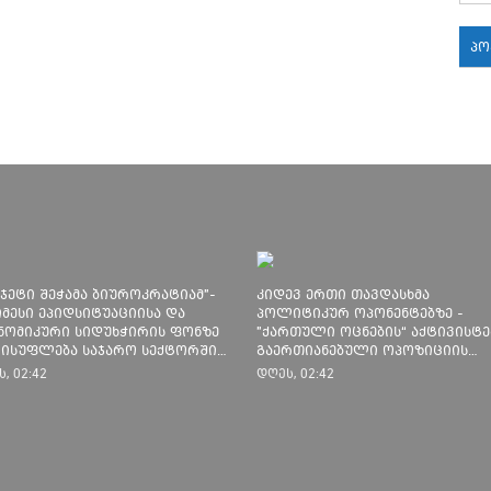
პ
18:
18:
18:
უჯეტი შეჭამა ბიუროკრატიამ"-
კიდევ ერთი თავდასხმა
იმესი ეპიდსიტუაციისა და
პოლიტიკურ ოპონენტებზე -
17:
ნომიკური სიდუხჭირის ფონზე
"ქართული ოცნების“ აქტივისტე
ისუფლება საჯარო სექტორში
გაერთიანებული ოპოზიციის
აქმებულთა ხელფასებს ზრდის
წარმომადგენლებს ფიზიკურად
17:
, 02:42
დღეს, 02:42
გაუსწორდნენ
17: