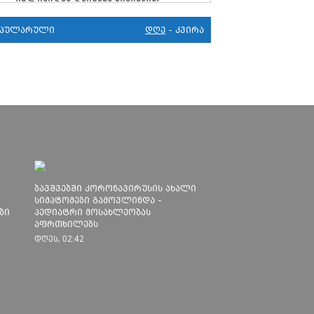
მკურნალობს" - 11 წლის ბავშვს
საზოგადოების დახმარება სჭირდება
ოპულარული
დღე
-
კვირა
29
პენიტენციური სამსახური:
კორონავირუსი 105 პატიმარს აქვს,
უმეტესობა ახლადდაკავებულია
20
ციხის კარი უნდა გავაღოთ - COVID 19-
ის გამო ნაციონალური მოძრაობა
ფართო ამნისტიის ინიციატივით
გამოდის
15
სუს უარყოფს, რომ ვაგნერის წევრი
ახლა საქართველოშია
ბავშვებში კორონავირუსის ახალი
30
ეროვნულმა ბანკმა ლარის ახალი
სიმპტომები გამოვლინდა -
ბი
კურსი დაადგინა
პედიატრი მოსახლეობას
აფრთხილებს
27
გაბუნია: სკოლებში სწავლას ვერ
დღეს, 02:42
დავიწყებთ, სანამ ეპიდსიტუაცია
საკმარისად არ დასტაბილურდება
17
თბილისში კორონავირუსით 6 წლის
ბავშვი გარდაიცვალა