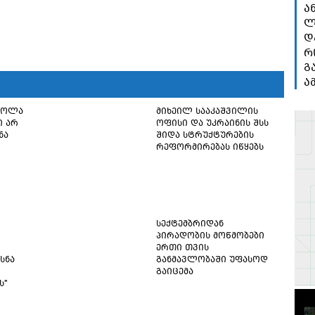
ა
ლ
დ
რ
გ
ა
წოლა
მიხეილ სააკაშვილის
ი არ
ოფისი და უკრაინის შსს
ნა
შიდა სტრუქტურების
რეფორმირებას იწყებს
სექტემბრიდან
პირადობის მოწმობები
ერთი თვის
სნა
განმავლობაში უფასოდ
გაიცემა
ს"