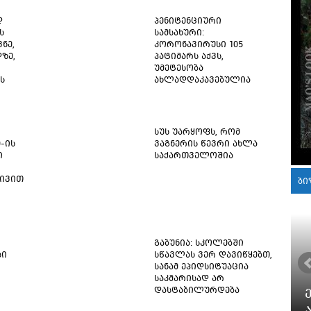
დ
პენიტენციური
ს
სამსახური:
ნე,
კორონავირუსი 105
ზე,
პატიმარს აქვს,
უმეტესობა
ს
ახლადდაკავებულია
სუს უარყოფს, რომ
9-ის
ვაგნერის წევრი ახლა
ი
საქართველოშია
ტივით
ბი
გაბუნია: სკოლებში
სი
სწავლას ვერ დავიწყებთ,
სანამ ეპიდსიტუაცია
საკმარისად არ
დასტაბილურდება