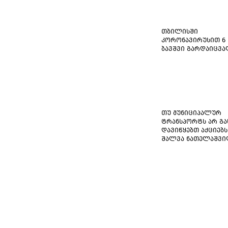
თბილისში
კორონავირუსით 6
ბავშვი გარდაიცვ
თუ მუნიციპალურ
ტრანსპორტს არ გა
დავიწყებთ აქციებს
შალვა ნათელაშვ