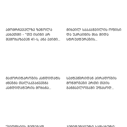
ამომრჩეველზე ზეწოლა
მიხეილ სააკაშვილის ოფისი
კახეთში - "თუ ისინი არ
და უკრაინის შსს შიდა
შემოხაზავენ 41-ს, ანა ექიმის
სტრუქტურების
იმედი არ ჰქონდეთ"
რეფორმირებას იწყებს
მაჟორიტარობის კანდიდატს
სექტემბრიდან პირადობის
ძმებმა თალაკვაძეებმა
მოწმობები ერთი თვის
კანდიდატურის მოხსნა
განმავლობაში უფასოდ
აიძულეს -
გაიცემა
"საქართველოსთვის"
"ბიოფსიის შედეგად
პენიტენციური სამსახური: