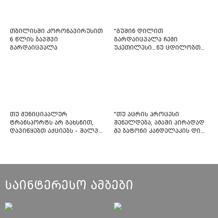
თბილისში კორონავირუსით
“გუშინ დილით
6 წლის ბავშვი
გარდაიცვალა ჩემი
გარდაიცვალა
უკეთილესი…ნუ ცდილობთ
რამე შეტენოთ ჩემს საამაყო
და არაჩვეულებრივ
ძამიკოს!” – გარდაცვლილი
ფიტნეს-ინსტრუქტორის და
საზოგადოებას მიმართავს
თუ მუნიციპალურ
"თუ აცრის პროცესი
ტრანსპორტს არ გახსნით,
შენელდება, ამაში პირადად
დავიწყებთ აქციებს - შალვა
მე ბატონი კანდელაკის დიდ
ნათელაშვილი
წვლილსაც დავინახავ...“ -
კვესიტაძე
საინტერესო ამბები