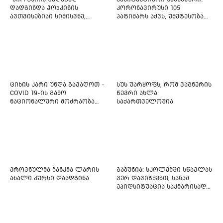
დადგინდა ჰოჯკინის
კორონავირუსი 105
ავთვისებიაი სიმისვნე,
პატიმარს აქვს, უმეტესობა
კისერზე გულმკერდზე,
ახლადდაკავებულია
ლავიწებზე, 20 ივლისიდან
დაიწყეს ქიმიებით
მკურნალობს" - 11 წლის
ბავშვს საზოგადოების
დახმარება სჭირდება
ციხის კარი უნდა გავაღოთ -
სუს უარყოფს, რომ ვაგნერის
COVID 19-ის გამო
წევრი ახლა
ნაციონალური მოძრაობა
საქართველოშია
ფართო ამნისტიის
ინიციატივით გამოდის
ეროვნულმა ბანკმა ლარის
გაბუნია: სკოლებში სწავლას
ახალი კურსი დაადგინა
ვერ დავიწყებთ, სანამ
ეპიდსიტუაცია საკმარისად
არ დასტაბილურდება