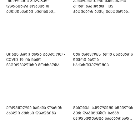
"ბიოფსიის შედეგად
პენიტენციური სამსახური:
დადგინდა ჰოჯკინის
კორონავირუსი 105
ავთვისებიაი სიმისვნე,
პატიმარს აქვს, უმეტესობა
კისერზე გულმკერდზე,
ახლადდაკავებულია
ლავიწებზე, 20 ივლისიდან
დაიწყეს ქიმიებით
მკურნალობს" - 11 წლის
ბავშვს საზოგადოების
დახმარება სჭირდება
ციხის კარი უნდა გავაღოთ -
სუს უარყოფს, რომ ვაგნერის
COVID 19-ის გამო
წევრი ახლა
ნაციონალური მოძრაობა
საქართველოშია
ფართო ამნისტიის
ინიციატივით გამოდის
ეროვნულმა ბანკმა ლარის
გაბუნია: სკოლებში სწავლას
ახალი კურსი დაადგინა
ვერ დავიწყებთ, სანამ
ეპიდსიტუაცია საკმარისად
არ დასტაბილურდება