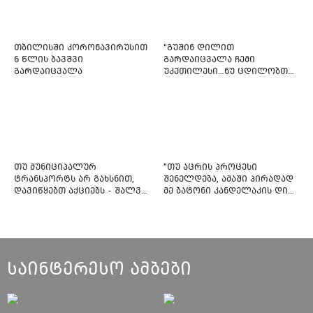
თბილისში კორონავირუსით
“გუშინ დილით
6 წლის ბავშვი
გარდაიცვალა ჩემი
გარდაიცვალა
უკეთილესი…ნუ ცდილობთ
რამე შეტენოთ ჩემს საამაყო
და არაჩვეულებრივ
ძამიკოს!” – გარდაცვლილი
ფიტნეს-ინსტრუქტორის და
საზოგადოებას მიმართავს
თუ მუნიციპალურ
"თუ აცრის პროცესი
ტრანსპორტს არ გახსნით,
შენელდება, ამაში პირადად
დავიწყებთ აქციებს - შალვა
მე ბატონი კანდელაკის დიდ
ნათელაშვილი
წვლილსაც დავინახავ...“ -
კვესიტაძე
საინტერესო ამბები