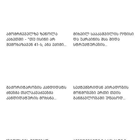
ამომრჩეველზე ზეწოლა
მიხეილ სააკაშვილის ოფისი
კახეთში - "თუ ისინი არ
და უკრაინის შსს შიდა
შემოხაზავენ 41-ს, ანა ექიმის
სტრუქტურების
იმედი არ ჰქონდეთ"
რეფორმირებას იწყებს
მაჟორიტარობის კანდიდატს
სექტემბრიდან პირადობის
ძმებმა თალაკვაძეებმა
მოწმობები ერთი თვის
კანდიდატურის მოხსნა
განმავლობაში უფასოდ
აიძულეს -
გაიცემა
"საქართველოსთვის"