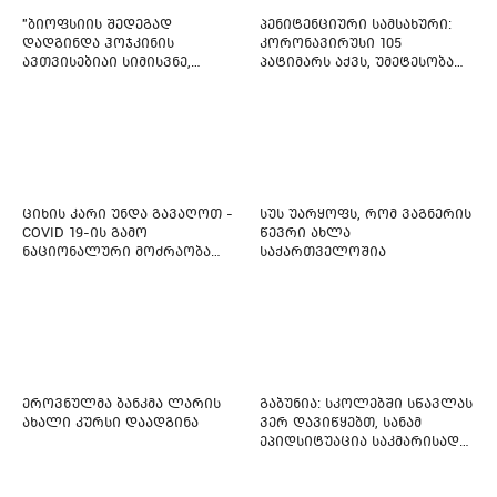
"ბიოფსიის შედეგად
პენიტენციური სამსახური:
დადგინდა ჰოჯკინის
კორონავირუსი 105
ავთვისებიაი სიმისვნე,
პატიმარს აქვს, უმეტესობა
კისერზე გულმკერდზე,
ახლადდაკავებულია
ლავიწებზე, 20 ივლისიდან
დაიწყეს ქიმიებით
მკურნალობს" - 11 წლის
ბავშვს საზოგადოების
დახმარება სჭირდება
ციხის კარი უნდა გავაღოთ -
სუს უარყოფს, რომ ვაგნერის
COVID 19-ის გამო
წევრი ახლა
ნაციონალური მოძრაობა
საქართველოშია
ფართო ამნისტიის
ინიციატივით გამოდის
ეროვნულმა ბანკმა ლარის
გაბუნია: სკოლებში სწავლას
ახალი კურსი დაადგინა
ვერ დავიწყებთ, სანამ
ეპიდსიტუაცია საკმარისად
არ დასტაბილურდება