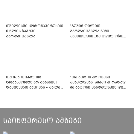
თბილისში კორონავირუსით
“გუშინ დილით
6 წლის ბავშვი
გარდაიცვალა ჩემი
გარდაიცვალა
უკეთილესი…ნუ ცდილობთ
რამე შეტენოთ ჩემს საამაყო
და არაჩვეულებრივ
ძამიკოს!” – გარდაცვლილი
ფიტნეს-ინსტრუქტორის და
საზოგადოებას მიმართავს
თუ მუნიციპალურ
"თუ აცრის პროცესი
ტრანსპორტს არ გახსნით,
შენელდება, ამაში პირადად
დავიწყებთ აქციებს - შალვა
მე ბატონი კანდელაკის დიდ
ნათელაშვილი
წვლილსაც დავინახავ...“ -
კვესიტაძე
საინტერესო ამბები