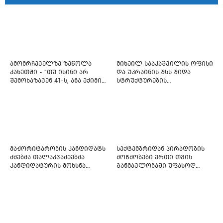
ამომრჩეველზე ზეწოლა
მიხეილ სააკაშვილის ოფისი
კახეთში - "თუ ისინი არ
და უკრაინის შსს შიდა
შემოხაზავენ 41-ს, ანა ექიმის
სტრუქტურების
იმედი არ ჰქონდეთ"
რეფორმირებას იწყებს
მაჟორიტარობის კანდიდატს
სექტემბრიდან პირადობის
ძმებმა თალაკვაძეებმა
მოწმობები ერთი თვის
კანდიდატურის მოხსნა
განმავლობაში უფასოდ
აიძულეს -
გაიცემა
"საქართველოსთვის"