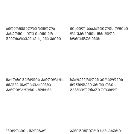
ამომრჩეველზე ზეწოლა
მიხეილ სააკაშვილის ოფისი
კახეთში - "თუ ისინი არ
და უკრაინის შსს შიდა
შემოხაზავენ 41-ს, ანა ექიმის
სტრუქტურების
იმედი არ ჰქონდეთ"
რეფორმირებას იწყებს
მაჟორიტარობის კანდიდატს
სექტემბრიდან პირადობის
ძმებმა თალაკვაძეებმა
მოწმობები ერთი თვის
კანდიდატურის მოხსნა
განმავლობაში უფასოდ
აიძულეს -
გაიცემა
"საქართველოსთვის"
"ბიოფსიის შედეგად
პენიტენციური სამსახური: