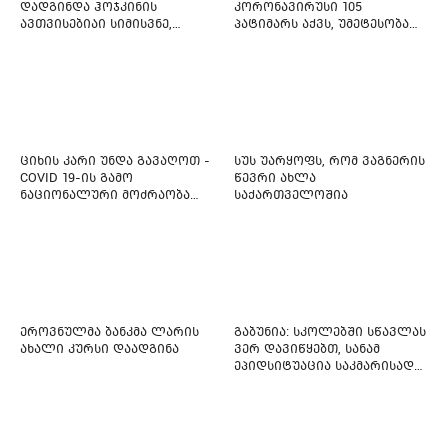
დადგინდა ჰოჯკინის
კორონავირუსი 105
ავთვისებიაი სიმისვნე,
პატიმარს აქვს, უმეტესობა
კისერზე გულმკერდზე,
ახლადდაკავებულია
ლავიწებზე, 20 ივლისიდან
დაიწყეს ქიმიებით
მკურნალობს" - 11 წლის
ბავშვს საზოგადოების
დახმარება სჭირდება
ციხის კარი უნდა გავაღოთ -
სუს უარყოფს, რომ ვაგნერის
COVID 19-ის გამო
წევრი ახლა
ნაციონალური მოძრაობა
საქართველოშია
ფართო ამნისტიის
ინიციატივით გამოდის
ეროვნულმა ბანკმა ლარის
გაბუნია: სკოლებში სწავლას
ახალი კურსი დაადგინა
ვერ დავიწყებთ, სანამ
ეპიდსიტუაცია საკმარისად
არ დასტაბილურდება