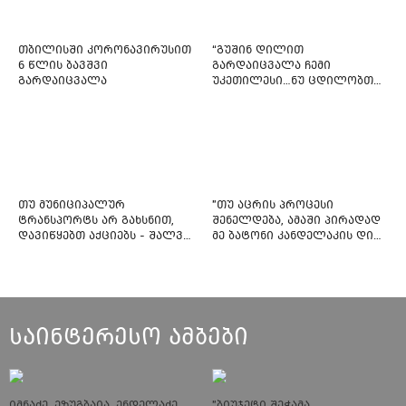
თბილისში კორონავირუსით
“გუშინ დილით
6 წლის ბავშვი
გარდაიცვალა ჩემი
გარდაიცვალა
უკეთილესი…ნუ ცდილობთ
რამე შეტენოთ ჩემს საამაყო
და არაჩვეულებრივ
ძამიკოს!” – გარდაცვლილი
ფიტნეს-ინსტრუქტორის და
საზოგადოებას მიმართავს
თუ მუნიციპალურ
"თუ აცრის პროცესი
ტრანსპორტს არ გახსნით,
შენელდება, ამაში პირადად
დავიწყებთ აქციებს - შალვა
მე ბატონი კანდელაკის დიდ
ნათელაშვილი
წვლილსაც დავინახავ...“ -
კვესიტაძე
საინტერესო ამბები
იმნაძე, ეზუგბაია, ენდელაძე,
"ბიუჯეტი შეჭამა