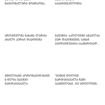
ნაციონალური მოძრაობა
საქართველოშია
ფართო ამნისტიის
ინიციატივით გამოდის
ეროვნულმა ბანკმა ლარის
გაბუნია: სკოლებში სწავლას
ახალი კურსი დაადგინა
ვერ დავიწყებთ, სანამ
ეპიდსიტუაცია საკმარისად
არ დასტაბილურდება
თბილისში კორონავირუსით
“გუშინ დილით
6 წლის ბავშვი
გარდაიცვალა ჩემი
გარდაიცვალა
უკეთილესი…ნუ ცდილობთ
რამე შეტენოთ ჩემს საამაყო
და არაჩვეულებრივ
ძამიკოს!” – გარდაცვლილი
ფიტნეს-ინსტრუქტორის და
საზოგადოებას მიმართავს