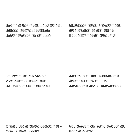
მაჟორიტარობის კანდიდატს
სექტემბრიდან პირადობის
ძმებმა თალაკვაძეებმა
მოწმობები ერთი თვის
კანდიდატურის მოხსნა
განმავლობაში უფასოდ
აიძულეს -
გაიცემა
"საქართველოსთვის"
"ბიოფსიის შედეგად
პენიტენციური სამსახური:
დადგინდა ჰოჯკინის
კორონავირუსი 105
ავთვისებიაი სიმისვნე,
პატიმარს აქვს, უმეტესობა
კისერზე გულმკერდზე,
ახლადდაკავებულია
ლავიწებზე, 20 ივლისიდან
დაიწყეს ქიმიებით
მკურნალობს" - 11 წლის
ბავშვს საზოგადოების
დახმარება სჭირდება
ციხის კარი უნდა გავაღოთ -
სუს უარყოფს, რომ ვაგნერის
COVID 19-ის გამო
წევრი ახლა