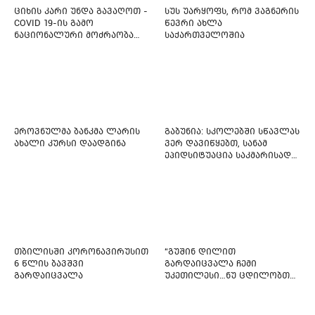
ციხის კარი უნდა გავაღოთ -
სუს უარყოფს, რომ ვაგნერის
COVID 19-ის გამო
წევრი ახლა
ნაციონალური მოძრაობა
საქართველოშია
ფართო ამნისტიის
ინიციატივით გამოდის
ეროვნულმა ბანკმა ლარის
გაბუნია: სკოლებში სწავლას
ახალი კურსი დაადგინა
ვერ დავიწყებთ, სანამ
ეპიდსიტუაცია საკმარისად
არ დასტაბილურდება
თბილისში კორონავირუსით
“გუშინ დილით
6 წლის ბავშვი
გარდაიცვალა ჩემი
გარდაიცვალა
უკეთილესი…ნუ ცდილობთ
რამე შეტენოთ ჩემს საამაყო
და არაჩვეულებრივ
ძამიკოს!” – გარდაცვლილი