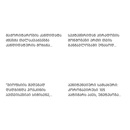
იმედი არ ჰქონდეთ"
რეფორმირებას იწყებს
მაჟორიტარობის კანდიდატს
სექტემბრიდან პირადობის
ძმებმა თალაკვაძეებმა
მოწმობები ერთი თვის
კანდიდატურის მოხსნა
განმავლობაში უფასოდ
აიძულეს -
გაიცემა
"საქართველოსთვის"
"ბიოფსიის შედეგად
პენიტენციური სამსახური:
დადგინდა ჰოჯკინის
კორონავირუსი 105
ავთვისებიაი სიმისვნე,
პატიმარს აქვს, უმეტესობა
კისერზე გულმკერდზე,
ახლადდაკავებულია
ლავიწებზე, 20 ივლისიდან
დაიწყეს ქიმიებით
მკურნალობს" - 11 წლის
ბავშვს საზოგადოების
დახმარება სჭირდება