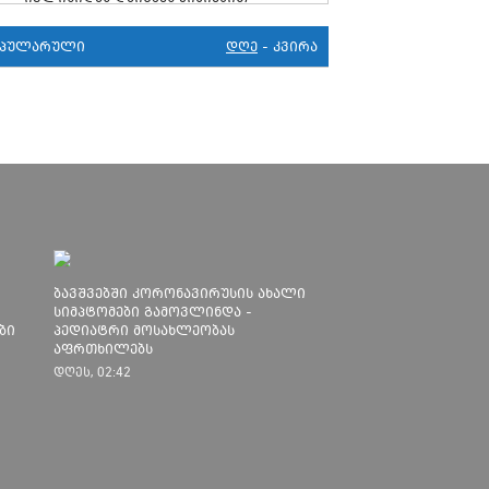
მკურნალობს" - 11 წლის ბავშვს
საზოგადოების დახმარება სჭირდება
ოპულარული
დღე
-
კვირა
29
პენიტენციური სამსახური:
კორონავირუსი 105 პატიმარს აქვს,
უმეტესობა ახლადდაკავებულია
20
ციხის კარი უნდა გავაღოთ - COVID 19-
ის გამო ნაციონალური მოძრაობა
ფართო ამნისტიის ინიციატივით
გამოდის
15
სუს უარყოფს, რომ ვაგნერის წევრი
ახლა საქართველოშია
ბავშვებში კორონავირუსის ახალი
30
ეროვნულმა ბანკმა ლარის ახალი
სიმპტომები გამოვლინდა -
ბი
კურსი დაადგინა
პედიატრი მოსახლეობას
აფრთხილებს
27
გაბუნია: სკოლებში სწავლას ვერ
დღეს, 02:42
დავიწყებთ, სანამ ეპიდსიტუაცია
საკმარისად არ დასტაბილურდება
17
თბილისში კორონავირუსით 6 წლის
ბავშვი გარდაიცვალა