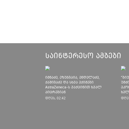
საინტერესო ამბები
იმნაძე, ეზუგბაია, ენდელაძე,
"ბი
ქაშიბაძე და სხვა ექიმები
უმძ
AstraZeneca-ს ვაქცინით ხვალ
ეკო
აიცრებიან
ხელ
დას
დღეს, 02:42
დღეს