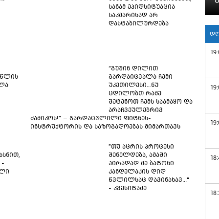
სანამ ეპიდსიტუაცია
საკმარისად არ
დასტაბილურდება
დღ
19:
“გუშინ დილით
 წლის
გარდაიცვალა ჩემი
ალა
უკეთილესი…ნუ
19:
ცდილობთ რამე
შეტენოთ ჩემს საამაყო და
არაჩვეულებრივ
ძამიკოს!” – გარდაცვლილი ფიტნეს-
19:
ინსტრუქტორის და საზოგადოებას მიმართავს
"თუ აცრის პროცესი
ხსნით,
შენელდება, ამაში
18:
 -
პირადად მე ბატონი
ილი
კანდელაკის დიდ
წვლილსაც დავინახავ...“
- კვესიტაძე
18: