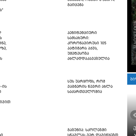
გაიცემა
ს"
დ
პენიტენციური
ს
სამსახური:
ნე,
კორონავირუსი 105
ზე,
პატიმარს აქვს,
უმეტესობა
ს
ახლადდაკავებულია
ბი
სუს უარყოფს, რომ
9-ის
ვაგნერის წევრი ახლა
ი
საქართველოშია
ტივით
გაბუნია: სკოლებში
სი
სწავლას ვერ დავიწყებთ,