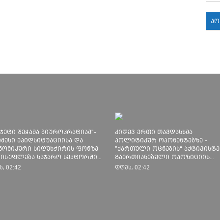
პ
18:
18:
18:
უჯეტი შეჭამა ბიუროკრატიამ"-
კიდევ ერთი თავდასხმა
იმესი ეპიდსიტუაციისა და
პოლიტიკურ ოპონენტებზე -
17:
ნომიკური სიდუხჭირის ფონზე
"ქართული ოცნების“ აქტივისტე
ისუფლება საჯარო სექტორში
გაერთიანებული ოპოზიციის
აქმებულთა ხელფასებს ზრდის
წარმომადგენლებს ფიზიკურად
17:
, 02:42
დღეს, 02:42
გაუსწორდნენ
17: