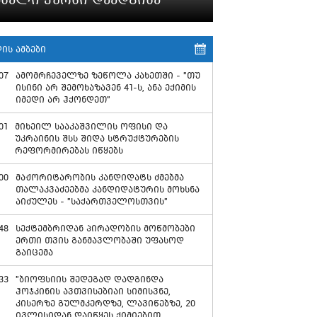
ის ამბები
07
ამომრჩეველზე ზეწოლა კახეთში - "თუ
ისინი არ შემოხაზავენ 41-ს, ანა ექიმის
იმედი არ ჰქონდეთ"
01
მიხეილ სააკაშვილის ოფისი და
უკრაინის შსს შიდა სტრუქტურების
რეფორმირებას იწყებს
00
მაჟორიტარობის კანდიდატს ძმებმა
თალაკვაძეებმა კანდიდატურის მოხსნა
აიძულეს - "საქართველოსთვის"
48
სექტემბრიდან პირადობის მოწმობები
ერთი თვის განმავლობაში უფასოდ
გაიცემა
33
"ბიოფსიის შედეგად დადგინდა
ჰოჯკინის ავთვისებიაი სიმისვნე,
კისერზე გულმკერდზე, ლავიწებზე, 20
ივლისიდან დაიწყეს ქიმიებით