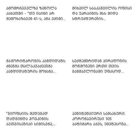
ამომრჩეველზე ზეწოლა
მიხეილ სააკაშვილის ოფისი
კახეთში - "თუ ისინი არ
და უკრაინის შსს შიდა
შემოხაზავენ 41-ს, ანა ექიმის
სტრუქტურების
იმედი არ ჰქონდეთ"
რეფორმირებას იწყებს
მაჟორიტარობის კანდიდატს
სექტემბრიდან პირადობის
ძმებმა თალაკვაძეებმა
მოწმობები ერთი თვის
კანდიდატურის მოხსნა
განმავლობაში უფასოდ
აიძულეს -
გაიცემა
"საქართველოსთვის"
"ბიოფსიის შედეგად
პენიტენციური სამსახური:
დადგინდა ჰოჯკინის
კორონავირუსი 105
ავთვისებიაი სიმისვნე,
პატიმარს აქვს, უმეტესობა
კისერზე გულმკერდზე,
ახლადდაკავებულია
ლავიწებზე, 20 ივლისიდან