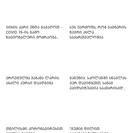
დაიწყეს ქიმიებით
მკურნალობს" - 11 წლის
ბავშვს საზოგადოების
დახმარება სჭირდება
ციხის კარი უნდა გავაღოთ -
სუს უარყოფს, რომ ვაგნერის
COVID 19-ის გამო
წევრი ახლა
ნაციონალური მოძრაობა
საქართველოშია
ფართო ამნისტიის
ინიციატივით გამოდის
ეროვნულმა ბანკმა ლარის
გაბუნია: სკოლებში სწავლას
ახალი კურსი დაადგინა
ვერ დავიწყებთ, სანამ
ეპიდსიტუაცია საკმარისად
არ დასტაბილურდება
თბილისში კორონავირუსით
“გუშინ დილით