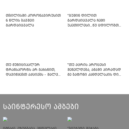
თბილისში კორონავირუსით
“გუშინ დილით
6 წლის ბავშვი
გარდაიცვალა ჩემი
გარდაიცვალა
უკეთილესი…ნუ ცდილობთ
რამე შეტენოთ ჩემს საამაყო
და არაჩვეულებრივ
ძამიკოს!” – გარდაცვლილი
ფიტნეს-ინსტრუქტორის და
საზოგადოებას მიმართავს
თუ მუნიციპალურ
"თუ აცრის პროცესი
ტრანსპორტს არ გახსნით,
შენელდება, ამაში პირადად
დავიწყებთ აქციებს - შალვა
მე ბატონი კანდელაკის დიდ
ნათელაშვილი
წვლილსაც დავინახავ...“ -
კვესიტაძე
საინტერესო ამბები
იმნაძე, ეზუგბაია, ენდელაძე,
"ბიუჯეტი შეჭამა