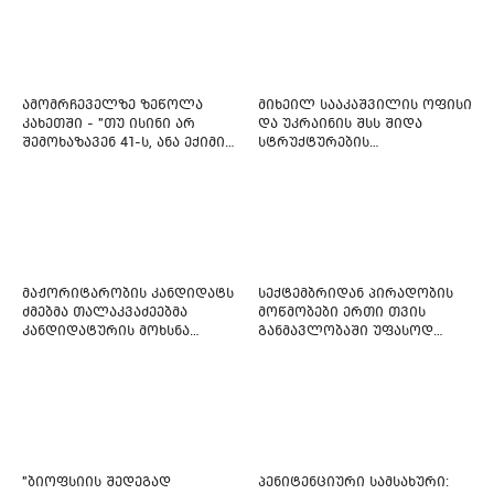
ამომრჩეველზე ზეწოლა
მიხეილ სააკაშვილის ოფისი
კახეთში - "თუ ისინი არ
და უკრაინის შსს შიდა
შემოხაზავენ 41-ს, ანა ექიმის
სტრუქტურების
იმედი არ ჰქონდეთ"
რეფორმირებას იწყებს
მაჟორიტარობის კანდიდატს
სექტემბრიდან პირადობის
ძმებმა თალაკვაძეებმა
მოწმობები ერთი თვის
კანდიდატურის მოხსნა
განმავლობაში უფასოდ
აიძულეს -
გაიცემა
"საქართველოსთვის"
"ბიოფსიის შედეგად
პენიტენციური სამსახური: