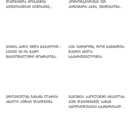
დადგინდა ჰოჯკინის
კორონავირუსი 105
ავთვისებიაი სიმისვნე,
პატიმარს აქვს, უმეტესობა
კისერზე გულმკერდზე,
ახლადდაკავებულია
ლავიწებზე, 20 ივლისიდან
დაიწყეს ქიმიებით
მკურნალობს" - 11 წლის
ბავშვს საზოგადოების
დახმარება სჭირდება
ციხის კარი უნდა გავაღოთ -
სუს უარყოფს, რომ ვაგნერის
COVID 19-ის გამო
წევრი ახლა
ნაციონალური მოძრაობა
საქართველოშია
ფართო ამნისტიის
ინიციატივით გამოდის
ეროვნულმა ბანკმა ლარის
გაბუნია: სკოლებში სწავლას
ახალი კურსი დაადგინა
ვერ დავიწყებთ, სანამ
ეპიდსიტუაცია საკმარისად
არ დასტაბილურდება