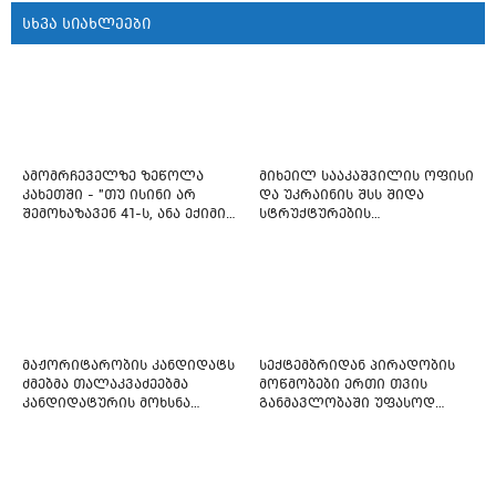
სხვა სიახლეები
ამომრჩეველზე ზეწოლა
მიხეილ სააკაშვილის ოფისი
კახეთში - "თუ ისინი არ
და უკრაინის შსს შიდა
შემოხაზავენ 41-ს, ანა ექიმის
სტრუქტურების
იმედი არ ჰქონდეთ"
რეფორმირებას იწყებს
მაჟორიტარობის კანდიდატს
სექტემბრიდან პირადობის
ძმებმა თალაკვაძეებმა
მოწმობები ერთი თვის
კანდიდატურის მოხსნა
განმავლობაში უფასოდ
აიძულეს -
გაიცემა
"საქართველოსთვის"