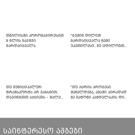
თბილისში კორონავირუსით
“გუშინ დილით
6 წლის ბავშვი
გარდაიცვალა ჩემი
გარდაიცვალა
უკეთილესი…ნუ ცდილობთ
რამე შეტენოთ ჩემს საამაყო
და არაჩვეულებრივ
ძამიკოს!” – გარდაცვლილი
ფიტნეს-ინსტრუქტორის და
საზოგადოებას მიმართავს
თუ მუნიციპალურ
"თუ აცრის პროცესი
ტრანსპორტს არ გახსნით,
შენელდება, ამაში პირადად
დავიწყებთ აქციებს - შალვა
მე ბატონი კანდელაკის დიდ
ნათელაშვილი
წვლილსაც დავინახავ...“ -
კვესიტაძე
საინტერესო ამბები