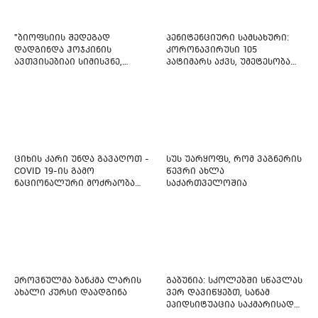
"ბიოფსიის შედეგად
პენიტენციური სამსახური:
დადგინდა ჰოჯკინის
კორონავირუსი 105
ავთვისებიაი სიმისვნე,
პატიმარს აქვს, უმეტესობა
კისერზე გულმკერდზე,
ახლადდაკავებულია
ლავიწებზე, 20 ივლისიდან
დაიწყეს ქიმიებით
მკურნალობს" - 11 წლის
ბავშვს საზოგადოების
დახმარება სჭირდება
ციხის კარი უნდა გავაღოთ -
სუს უარყოფს, რომ ვაგნერის
COVID 19-ის გამო
წევრი ახლა
ნაციონალური მოძრაობა
საქართველოშია
ფართო ამნისტიის
ინიციატივით გამოდის
ეროვნულმა ბანკმა ლარის
გაბუნია: სკოლებში სწავლას
ახალი კურსი დაადგინა
ვერ დავიწყებთ, სანამ
ეპიდსიტუაცია საკმარისად
არ დასტაბილურდება