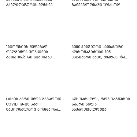
კანდიდატურის მოხსნა
განმავლობაში უფასოდ
აიძულეს -
გაიცემა
"საქართველოსთვის"
"ბიოფსიის შედეგად
პენიტენციური სამსახური:
დადგინდა ჰოჯკინის
კორონავირუსი 105
ავთვისებიაი სიმისვნე,
პატიმარს აქვს, უმეტესობა
კისერზე გულმკერდზე,
ახლადდაკავებულია
ლავიწებზე, 20 ივლისიდან
დაიწყეს ქიმიებით
მკურნალობს" - 11 წლის
ბავშვს საზოგადოების
დახმარება სჭირდება
ციხის კარი უნდა გავაღოთ -
სუს უარყოფს, რომ ვაგნერის
COVID 19-ის გამო
წევრი ახლა
ნაციონალური მოძრაობა
საქართველოშია
ფართო ამნისტიის
ინიციატივით გამოდის