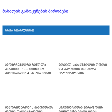
მასალის გამოყენების პირობები
სხვა სიახლეები
ამომრჩეველზე ზეწოლა
მიხეილ სააკაშვილის ოფისი
კახეთში - "თუ ისინი არ
და უკრაინის შსს შიდა
შემოხაზავენ 41-ს, ანა ექიმის
სტრუქტურების
იმედი არ ჰქონდეთ"
რეფორმირებას იწყებს
მაჟორიტარობის კანდიდატს
სექტემბრიდან პირადობის
ძმებმა თალაკვაძეებმა
მოწმობები ერთი თვის