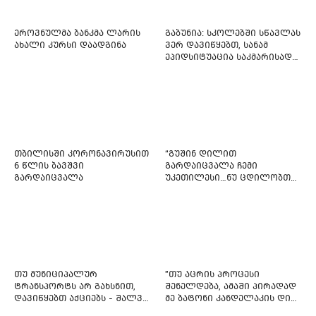
ეროვნულმა ბანკმა ლარის
გაბუნია: სკოლებში სწავლას
ახალი კურსი დაადგინა
ვერ დავიწყებთ, სანამ
ეპიდსიტუაცია საკმარისად
არ დასტაბილურდება
თბილისში კორონავირუსით
“გუშინ დილით
6 წლის ბავშვი
გარდაიცვალა ჩემი
გარდაიცვალა
უკეთილესი…ნუ ცდილობთ
რამე შეტენოთ ჩემს საამაყო
და არაჩვეულებრივ
ძამიკოს!” – გარდაცვლილი
ფიტნეს-ინსტრუქტორის და
საზოგადოებას მიმართავს
თუ მუნიციპალურ
"თუ აცრის პროცესი
ტრანსპორტს არ გახსნით,
შენელდება, ამაში პირადად
დავიწყებთ აქციებს - შალვა
მე ბატონი კანდელაკის დიდ
ნათელაშვილი
წვლილსაც დავინახავ...“ -