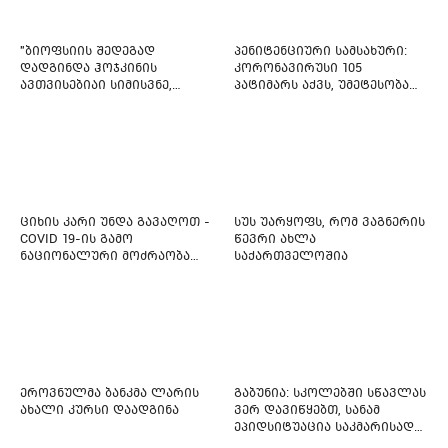
"ბიოფსიის შედეგად
პენიტენციური სამსახური:
დადგინდა ჰოჯკინის
კორონავირუსი 105
ავთვისებიაი სიმისვნე,
პატიმარს აქვს, უმეტესობა
კისერზე გულმკერდზე,
ახლადდაკავებულია
ლავიწებზე, 20 ივლისიდან
დაიწყეს ქიმიებით
მკურნალობს" - 11 წლის
ბავშვს საზოგადოების
დახმარება სჭირდება
ციხის კარი უნდა გავაღოთ -
სუს უარყოფს, რომ ვაგნერის
COVID 19-ის გამო
წევრი ახლა
ნაციონალური მოძრაობა
საქართველოშია
ფართო ამნისტიის
ინიციატივით გამოდის
ეროვნულმა ბანკმა ლარის
გაბუნია: სკოლებში სწავლას
ახალი კურსი დაადგინა
ვერ დავიწყებთ, სანამ
ეპიდსიტუაცია საკმარისად
არ დასტაბილურდება