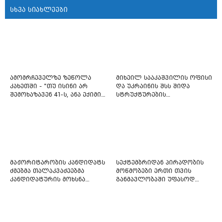
სხვა სიახლეები
ამომრჩეველზე ზეწოლა
მიხეილ სააკაშვილის ოფისი
კახეთში - "თუ ისინი არ
და უკრაინის შსს შიდა
შემოხაზავენ 41-ს, ანა ექიმის
სტრუქტურების
იმედი არ ჰქონდეთ"
რეფორმირებას იწყებს
მაჟორიტარობის კანდიდატს
სექტემბრიდან პირადობის
ძმებმა თალაკვაძეებმა
მოწმობები ერთი თვის
კანდიდატურის მოხსნა
განმავლობაში უფასოდ
აიძულეს -
გაიცემა
"საქართველოსთვის"