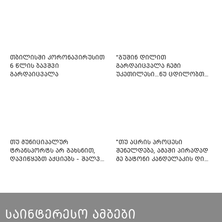
თბილისში კორონავირუსით
“გუშინ დილით
6 წლის ბავშვი
გარდაიცვალა ჩემი
გარდაიცვალა
უკეთილესი…ნუ ცდილობთ
რამე შეტენოთ ჩემს საამაყო
და არაჩვეულებრივ
ძამიკოს!” – გარდაცვლილი
ფიტნეს-ინსტრუქტორის და
საზოგადოებას მიმართავს
თუ მუნიციპალურ
"თუ აცრის პროცესი
ტრანსპორტს არ გახსნით,
შენელდება, ამაში პირადად
დავიწყებთ აქციებს - შალვა
მე ბატონი კანდელაკის დიდ
ნათელაშვილი
წვლილსაც დავინახავ...“ -
კვესიტაძე
საინტერესო ამბები