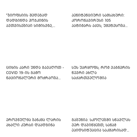
"ბიოფსიის შედეგად
პენიტენციური სამსახური:
დადგინდა ჰოჯკინის
კორონავირუსი 105
ავთვისებიაი სიმისვნე,
პატიმარს აქვს, უმეტესობა
კისერზე გულმკერდზე,
ახლადდაკავებულია
ლავიწებზე, 20 ივლისიდან
დაიწყეს ქიმიებით
მკურნალობს" - 11 წლის
ბავშვს საზოგადოების
დახმარება სჭირდება
ციხის კარი უნდა გავაღოთ -
სუს უარყოფს, რომ ვაგნერის
COVID 19-ის გამო
წევრი ახლა
ნაციონალური მოძრაობა
საქართველოშია
ფართო ამნისტიის
ინიციატივით გამოდის
ეროვნულმა ბანკმა ლარის
გაბუნია: სკოლებში სწავლას
ახალი კურსი დაადგინა
ვერ დავიწყებთ, სანამ
ეპიდსიტუაცია საკმარისად
არ დასტაბილურდება