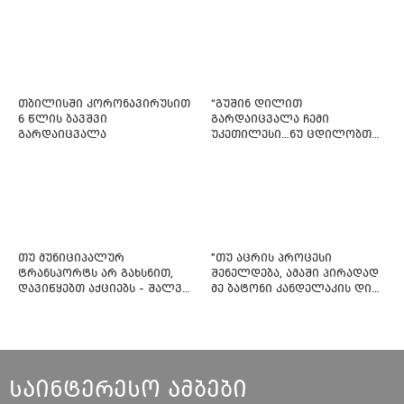
თბილისში კორონავირუსით
“გუშინ დილით
6 წლის ბავშვი
გარდაიცვალა ჩემი
გარდაიცვალა
უკეთილესი…ნუ ცდილობთ
რამე შეტენოთ ჩემს საამაყო
და არაჩვეულებრივ
ძამიკოს!” – გარდაცვლილი
ფიტნეს-ინსტრუქტორის და
საზოგადოებას მიმართავს
თუ მუნიციპალურ
"თუ აცრის პროცესი
ტრანსპორტს არ გახსნით,
შენელდება, ამაში პირადად
დავიწყებთ აქციებს - შალვა
მე ბატონი კანდელაკის დიდ
ნათელაშვილი
წვლილსაც დავინახავ...“ -
კვესიტაძე
საინტერესო ამბები