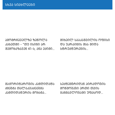
სხვა სიახლეები
ამომრჩეველზე ზეწოლა
მიხეილ სააკაშვილის ოფისი
კახეთში - "თუ ისინი არ
და უკრაინის შსს შიდა
შემოხაზავენ 41-ს, ანა ექიმის
სტრუქტურების
იმედი არ ჰქონდეთ"
რეფორმირებას იწყებს
მაჟორიტარობის კანდიდატს
სექტემბრიდან პირადობის
ძმებმა თალაკვაძეებმა
მოწმობები ერთი თვის
კანდიდატურის მოხსნა
განმავლობაში უფასოდ
აიძულეს -
გაიცემა
"საქართველოსთვის"