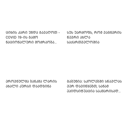
ლავიწებზე, 20 ივლისიდან
დაიწყეს ქიმიებით
მკურნალობს" - 11 წლის
ბავშვს საზოგადოების
დახმარება სჭირდება
ციხის კარი უნდა გავაღოთ -
სუს უარყოფს, რომ ვაგნერის
COVID 19-ის გამო
წევრი ახლა
ნაციონალური მოძრაობა
საქართველოშია
ფართო ამნისტიის
ინიციატივით გამოდის
ეროვნულმა ბანკმა ლარის
გაბუნია: სკოლებში სწავლას
ახალი კურსი დაადგინა
ვერ დავიწყებთ, სანამ
ეპიდსიტუაცია საკმარისად
არ დასტაბილურდება