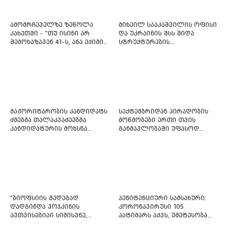
ამომრჩეველზე ზეწოლა
მიხეილ სააკაშვილის ოფისი
კახეთში - "თუ ისინი არ
და უკრაინის შსს შიდა
შემოხაზავენ 41-ს, ანა ექიმის
სტრუქტურების
იმედი არ ჰქონდეთ"
რეფორმირებას იწყებს
მაჟორიტარობის კანდიდატს
სექტემბრიდან პირადობის
ძმებმა თალაკვაძეებმა
მოწმობები ერთი თვის
კანდიდატურის მოხსნა
განმავლობაში უფასოდ
აიძულეს -
გაიცემა
"საქართველოსთვის"
"ბიოფსიის შედეგად
პენიტენციური სამსახური:
დადგინდა ჰოჯკინის
კორონავირუსი 105
ავთვისებიაი სიმისვნე,
პატიმარს აქვს, უმეტესობა
კისერზე გულმკერდზე,
ახლადდაკავებულია