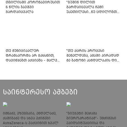
თბილისში კორონავირუსით
“გუშინ დილით
6 წლის ბავშვი
გარდაიცვალა ჩემი
გარდაიცვალა
უკეთილესი…ნუ ცდილობთ
რამე შეტენოთ ჩემს საამაყო
და არაჩვეულებრივ
ძამიკოს!” – გარდაცვლილი
ფიტნეს-ინსტრუქტორის და
საზოგადოებას მიმართავს
თუ მუნიციპალურ
"თუ აცრის პროცესი
ტრანსპორტს არ გახსნით,
შენელდება, ამაში პირადად
დავიწყებთ აქციებს - შალვა
მე ბატონი კანდელაკის დიდ
ნათელაშვილი
წვლილსაც დავინახავ...“ -
კვესიტაძე
საინტერესო ამბები
იმნაძე, ეზუგბაია, ენდელაძე,
"ბიუჯეტი შეჭამა
ქაშიბაძე და სხვა ექიმები
ბიუროკრატიამ"- უმძიმესი
AstraZeneca-ს ვაქცინით ხვალ
ეპიდსიტუაციისა და