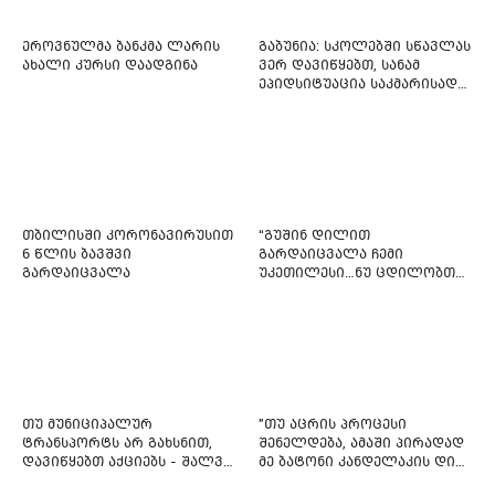
ეროვნულმა ბანკმა ლარის
გაბუნია: სკოლებში სწავლას
ახალი კურსი დაადგინა
ვერ დავიწყებთ, სანამ
ეპიდსიტუაცია საკმარისად
არ დასტაბილურდება
თბილისში კორონავირუსით
“გუშინ დილით
6 წლის ბავშვი
გარდაიცვალა ჩემი
გარდაიცვალა
უკეთილესი…ნუ ცდილობთ
რამე შეტენოთ ჩემს საამაყო
და არაჩვეულებრივ
ძამიკოს!” – გარდაცვლილი
ფიტნეს-ინსტრუქტორის და
საზოგადოებას მიმართავს
თუ მუნიციპალურ
"თუ აცრის პროცესი
ტრანსპორტს არ გახსნით,
შენელდება, ამაში პირადად
დავიწყებთ აქციებს - შალვა
მე ბატონი კანდელაკის დიდ
ნათელაშვილი
წვლილსაც დავინახავ...“ -