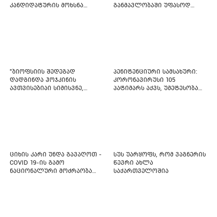
კანდიდატურის მოხსნა
განმავლობაში უფასოდ
აიძულეს -
გაიცემა
"საქართველოსთვის"
"ბიოფსიის შედეგად
პენიტენციური სამსახური:
დადგინდა ჰოჯკინის
კორონავირუსი 105
ავთვისებიაი სიმისვნე,
პატიმარს აქვს, უმეტესობა
კისერზე გულმკერდზე,
ახლადდაკავებულია
ლავიწებზე, 20 ივლისიდან
დაიწყეს ქიმიებით
მკურნალობს" - 11 წლის
ბავშვს საზოგადოების
დახმარება სჭირდება
ციხის კარი უნდა გავაღოთ -
სუს უარყოფს, რომ ვაგნერის
COVID 19-ის გამო
წევრი ახლა
ნაციონალური მოძრაობა
საქართველოშია
ფართო ამნისტიის
ინიციატივით გამოდის