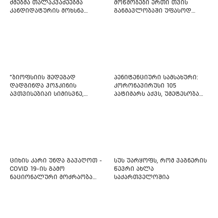
ძმებმა თალაკვაძეებმა
მოწმობები ერთი თვის
კანდიდატურის მოხსნა
განმავლობაში უფასოდ
აიძულეს -
გაიცემა
"საქართველოსთვის"
"ბიოფსიის შედეგად
პენიტენციური სამსახური:
დადგინდა ჰოჯკინის
კორონავირუსი 105
ავთვისებიაი სიმისვნე,
პატიმარს აქვს, უმეტესობა
კისერზე გულმკერდზე,
ახლადდაკავებულია
ლავიწებზე, 20 ივლისიდან
დაიწყეს ქიმიებით
მკურნალობს" - 11 წლის
ბავშვს საზოგადოების
დახმარება სჭირდება
ციხის კარი უნდა გავაღოთ -
სუს უარყოფს, რომ ვაგნერის
COVID 19-ის გამო
წევრი ახლა
ნაციონალური მოძრაობა
საქართველოშია
ფართო ამნისტიის
ინიციატივით გამოდის