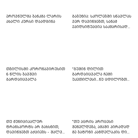
ეროვნულმა ბანკმა ლარის
გაბუნია: სკოლებში სწავლას
ახალი კურსი დაადგინა
ვერ დავიწყებთ, სანამ
ეპიდსიტუაცია საკმარისად
არ დასტაბილურდება
თბილისში კორონავირუსით
“გუშინ დილით
6 წლის ბავშვი
გარდაიცვალა ჩემი
გარდაიცვალა
უკეთილესი…ნუ ცდილობთ
რამე შეტენოთ ჩემს საამაყო
და არაჩვეულებრივ
ძამიკოს!” – გარდაცვლილი
ფიტნეს-ინსტრუქტორის და
საზოგადოებას მიმართავს
თუ მუნიციპალურ
"თუ აცრის პროცესი
ტრანსპორტს არ გახსნით,
შენელდება, ამაში პირადად
დავიწყებთ აქციებს - შალვა
მე ბატონი კანდელაკის დიდ
ნათელაშვილი
წვლილსაც დავინახავ...“ -