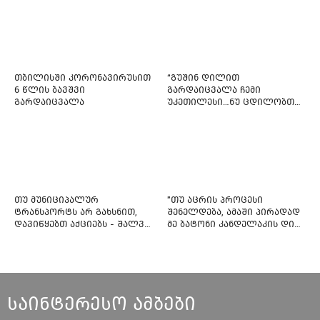
თბილისში კორონავირუსით
“გუშინ დილით
6 წლის ბავშვი
გარდაიცვალა ჩემი
გარდაიცვალა
უკეთილესი…ნუ ცდილობთ
რამე შეტენოთ ჩემს საამაყო
და არაჩვეულებრივ
ძამიკოს!” – გარდაცვლილი
ფიტნეს-ინსტრუქტორის და
საზოგადოებას მიმართავს
თუ მუნიციპალურ
"თუ აცრის პროცესი
ტრანსპორტს არ გახსნით,
შენელდება, ამაში პირადად
დავიწყებთ აქციებს - შალვა
მე ბატონი კანდელაკის დიდ
ნათელაშვილი
წვლილსაც დავინახავ...“ -
კვესიტაძე
საინტერესო ამბები