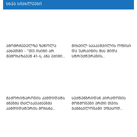
სხვა სიახლეები
ამომრჩეველზე ზეწოლა
მიხეილ სააკაშვილის ოფისი
კახეთში - "თუ ისინი არ
და უკრაინის შსს შიდა
შემოხაზავენ 41-ს, ანა ექიმის
სტრუქტურების
იმედი არ ჰქონდეთ"
რეფორმირებას იწყებს
მაჟორიტარობის კანდიდატს
სექტემბრიდან პირადობის
ძმებმა თალაკვაძეებმა
მოწმობები ერთი თვის
კანდიდატურის მოხსნა
განმავლობაში უფასოდ
აიძულეს -
გაიცემა
"საქართველოსთვის"