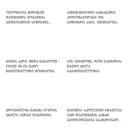
"ბიოფსიის შედეგად
პენიტენციური სამსახური:
დადგინდა ჰოჯკინის
კორონავირუსი 105
ავთვისებიაი სიმისვნე,
პატიმარს აქვს, უმეტესობა
კისერზე გულმკერდზე,
ახლადდაკავებულია
ლავიწებზე, 20 ივლისიდან
დაიწყეს ქიმიებით
მკურნალობს" - 11 წლის
ბავშვს საზოგადოების
დახმარება სჭირდება
ციხის კარი უნდა გავაღოთ -
სუს უარყოფს, რომ ვაგნერის
COVID 19-ის გამო
წევრი ახლა
ნაციონალური მოძრაობა
საქართველოშია
ფართო ამნისტიის
ინიციატივით გამოდის
ეროვნულმა ბანკმა ლარის
გაბუნია: სკოლებში სწავლას
ახალი კურსი დაადგინა
ვერ დავიწყებთ, სანამ
ეპიდსიტუაცია საკმარისად
არ დასტაბილურდება