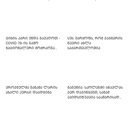
კისერზე გულმკერდზე,
ახლადდაკავებულია
ლავიწებზე, 20 ივლისიდან
დაიწყეს ქიმიებით
მკურნალობს" - 11 წლის
ბავშვს საზოგადოების
დახმარება სჭირდება
ციხის კარი უნდა გავაღოთ -
სუს უარყოფს, რომ ვაგნერის
COVID 19-ის გამო
წევრი ახლა
ნაციონალური მოძრაობა
საქართველოშია
ფართო ამნისტიის
ინიციატივით გამოდის
ეროვნულმა ბანკმა ლარის
გაბუნია: სკოლებში სწავლას
ახალი კურსი დაადგინა
ვერ დავიწყებთ, სანამ
ეპიდსიტუაცია საკმარისად
არ დასტაბილურდება