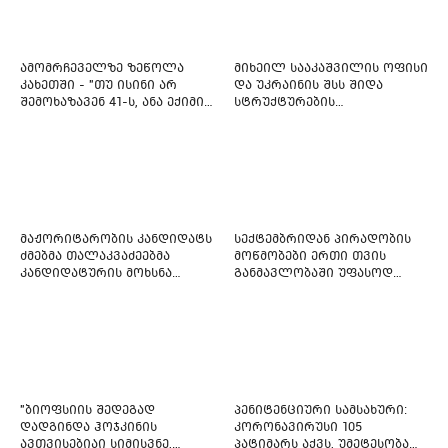
ამომრჩეველზე ზეწოლა
მიხეილ სააკაშვილის ოფისი
კახეთში - "თუ ისინი არ
და უკრაინის შსს შიდა
შემოხაზავენ 41-ს, ანა ექიმის
სტრუქტურების
იმედი არ ჰქონდეთ"
რეფორმირებას იწყებს
მაჟორიტარობის კანდიდატს
სექტემბრიდან პირადობის
ძმებმა თალაკვაძეებმა
მოწმობები ერთი თვის
კანდიდატურის მოხსნა
განმავლობაში უფასოდ
აიძულეს -
გაიცემა
"საქართველოსთვის"
"ბიოფსიის შედეგად
პენიტენციური სამსახური:
დადგინდა ჰოჯკინის
კორონავირუსი 105
ავთვისებიაი სიმისვნე,
პატიმარს აქვს, უმეტესობა