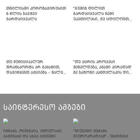
თბილისში კორონავირუსით
“გუშინ დილით
6 წლის ბავშვი
გარდაიცვალა ჩემი
გარდაიცვალა
უკეთილესი…ნუ ცდილობთ
რამე შეტენოთ ჩემს საამაყო
და არაჩვეულებრივ
ძამიკოს!” – გარდაცვლილი
ფიტნეს-ინსტრუქტორის და
საზოგადოებას მიმართავს
თუ მუნიციპალურ
"თუ აცრის პროცესი
ტრანსპორტს არ გახსნით,
შენელდება, ამაში პირადად
დავიწყებთ აქციებს - შალვა
მე ბატონი კანდელაკის დიდ
ნათელაშვილი
წვლილსაც დავინახავ...“ -
კვესიტაძე
საინტერესო ამბები
იმნაძე, ეზუგბაია, ენდელაძე,
"ბიუჯეტი შეჭამა
ქაშიბაძე და სხვა ექიმები
ბიუროკრატიამ"- უმძიმესი