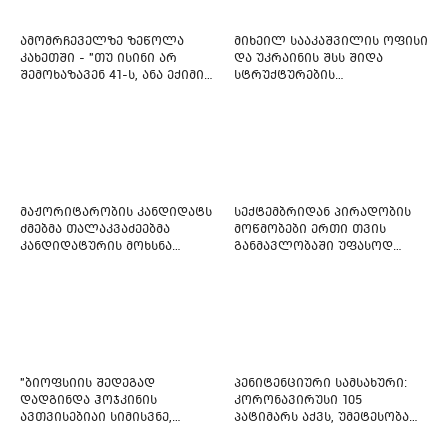
ამომრჩეველზე ზეწოლა
მიხეილ სააკაშვილის ოფისი
კახეთში - "თუ ისინი არ
და უკრაინის შსს შიდა
შემოხაზავენ 41-ს, ანა ექიმის
სტრუქტურების
იმედი არ ჰქონდეთ"
რეფორმირებას იწყებს
მაჟორიტარობის კანდიდატს
სექტემბრიდან პირადობის
ძმებმა თალაკვაძეებმა
მოწმობები ერთი თვის
კანდიდატურის მოხსნა
განმავლობაში უფასოდ
აიძულეს -
გაიცემა
"საქართველოსთვის"
"ბიოფსიის შედეგად
პენიტენციური სამსახური:
დადგინდა ჰოჯკინის
კორონავირუსი 105
ავთვისებიაი სიმისვნე,
პატიმარს აქვს, უმეტესობა
კისერზე გულმკერდზე,
ახლადდაკავებულია