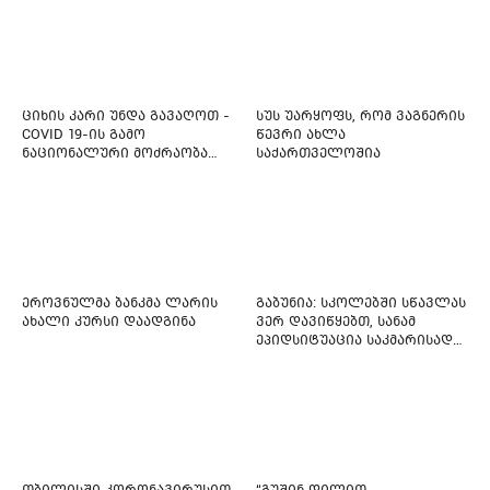
ლავიწებზე, 20 ივლისიდან
დაიწყეს ქიმიებით
მკურნალობს" - 11 წლის
ბავშვს საზოგადოების
დახმარება სჭირდება
ციხის კარი უნდა გავაღოთ -
სუს უარყოფს, რომ ვაგნერის
COVID 19-ის გამო
წევრი ახლა
ნაციონალური მოძრაობა
საქართველოშია
ფართო ამნისტიის
ინიციატივით გამოდის
ეროვნულმა ბანკმა ლარის
გაბუნია: სკოლებში სწავლას
ახალი კურსი დაადგინა
ვერ დავიწყებთ, სანამ
ეპიდსიტუაცია საკმარისად
არ დასტაბილურდება
თბილისში კორონავირუსით
“გუშინ დილით