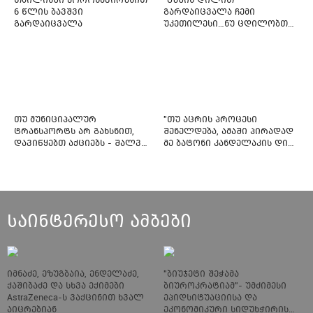
6 წლის ბავშვი
გარდაიცვალა ჩემი
გარდაიცვალა
უკეთილესი…ნუ ცდილობთ
რამე შეტენოთ ჩემს საამაყო
და არაჩვეულებრივ
ძამიკოს!” – გარდაცვლილი
ფიტნეს-ინსტრუქტორის და
საზოგადოებას მიმართავს
თუ მუნიციპალურ
"თუ აცრის პროცესი
ტრანსპორტს არ გახსნით,
შენელდება, ამაში პირადად
დავიწყებთ აქციებს - შალვა
მე ბატონი კანდელაკის დიდ
ნათელაშვილი
წვლილსაც დავინახავ...“ -
კვესიტაძე
საინტერესო ამბები
იმნაძე, ეზუგბაია, ენდელაძე,
"ბიუჯეტი შეჭამა
ქაშიბაძე და სხვა ექიმები
ბიუროკრატიამ"- უმძიმესი
AstraZeneca-ს ვაქცინით ხვალ
ეპიდსიტუაციისა და
აიცრებიან
ეკონომიკური სიდუხჭირის