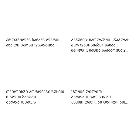
ფართო ამნისტიის
ინიციატივით გამოდის
ეროვნულმა ბანკმა ლარის
გაბუნია: სკოლებში სწავლას
ახალი კურსი დაადგინა
ვერ დავიწყებთ, სანამ
ეპიდსიტუაცია საკმარისად
არ დასტაბილურდება
თბილისში კორონავირუსით
“გუშინ დილით
6 წლის ბავშვი
გარდაიცვალა ჩემი
გარდაიცვალა
უკეთილესი…ნუ ცდილობთ
რამე შეტენოთ ჩემს საამაყო
და არაჩვეულებრივ
ძამიკოს!” – გარდაცვლილი
ფიტნეს-ინსტრუქტორის და
საზოგადოებას მიმართავს