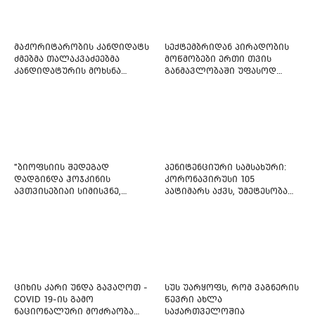
მაჟორიტარობის კანდიდატს
სექტემბრიდან პირადობის
ძმებმა თალაკვაძეებმა
მოწმობები ერთი თვის
კანდიდატურის მოხსნა
განმავლობაში უფასოდ
აიძულეს -
გაიცემა
"საქართველოსთვის"
"ბიოფსიის შედეგად
პენიტენციური სამსახური:
დადგინდა ჰოჯკინის
კორონავირუსი 105
ავთვისებიაი სიმისვნე,
პატიმარს აქვს, უმეტესობა
კისერზე გულმკერდზე,
ახლადდაკავებულია
ლავიწებზე, 20 ივლისიდან
დაიწყეს ქიმიებით
მკურნალობს" - 11 წლის
ბავშვს საზოგადოების
დახმარება სჭირდება
ციხის კარი უნდა გავაღოთ -
სუს უარყოფს, რომ ვაგნერის
COVID 19-ის გამო
წევრი ახლა
ნაციონალური მოძრაობა
საქართველოშია