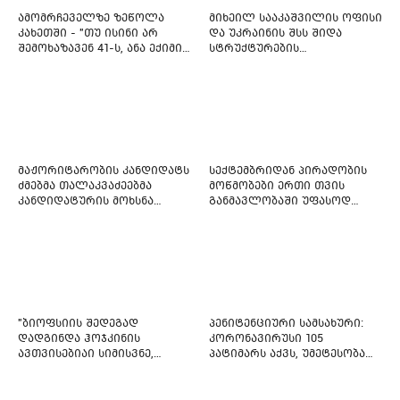
ამომრჩეველზე ზეწოლა
მიხეილ სააკაშვილის ოფისი
კახეთში - "თუ ისინი არ
და უკრაინის შსს შიდა
შემოხაზავენ 41-ს, ანა ექიმის
სტრუქტურების
იმედი არ ჰქონდეთ"
რეფორმირებას იწყებს
მაჟორიტარობის კანდიდატს
სექტემბრიდან პირადობის
ძმებმა თალაკვაძეებმა
მოწმობები ერთი თვის
კანდიდატურის მოხსნა
განმავლობაში უფასოდ
აიძულეს -
გაიცემა
"საქართველოსთვის"
"ბიოფსიის შედეგად
პენიტენციური სამსახური:
დადგინდა ჰოჯკინის
კორონავირუსი 105
ავთვისებიაი სიმისვნე,
პატიმარს აქვს, უმეტესობა
კისერზე გულმკერდზე,
ახლადდაკავებულია
ლავიწებზე, 20 ივლისიდან
დაიწყეს ქიმიებით