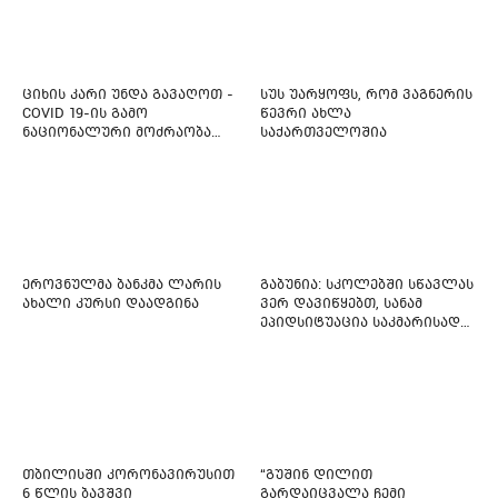
მკურნალობს" - 11 წლის
ბავშვს საზოგადოების
დახმარება სჭირდება
ციხის კარი უნდა გავაღოთ -
სუს უარყოფს, რომ ვაგნერის
COVID 19-ის გამო
წევრი ახლა
ნაციონალური მოძრაობა
საქართველოშია
ფართო ამნისტიის
ინიციატივით გამოდის
ეროვნულმა ბანკმა ლარის
გაბუნია: სკოლებში სწავლას
ახალი კურსი დაადგინა
ვერ დავიწყებთ, სანამ
ეპიდსიტუაცია საკმარისად
არ დასტაბილურდება
თბილისში კორონავირუსით
“გუშინ დილით
6 წლის ბავშვი
გარდაიცვალა ჩემი