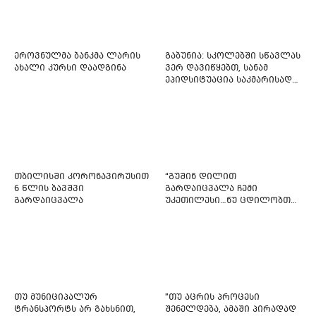
ეროვნულმა ბანკმა ლარის
გაბუნია: სკოლებში სწავლას
ახალი კურსი დაადგინა
ვერ დავიწყებთ, სანამ
ეპიდსიტუაცია საკმარისად
არ დასტაბილურდება
თბილისში კორონავირუსით
“გუშინ დილით
6 წლის ბავშვი
გარდაიცვალა ჩემი
გარდაიცვალა
უკეთილესი…ნუ ცდილობთ
რამე შეტენოთ ჩემს საამაყო
და არაჩვეულებრივ
ძამიკოს!” – გარდაცვლილი
ფიტნეს-ინსტრუქტორის და
საზოგადოებას მიმართავს
თუ მუნიციპალურ
"თუ აცრის პროცესი
ტრანსპორტს არ გახსნით,
შენელდება, ამაში პირადად