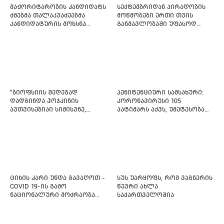
მაჟორიტარობის კანდიდატს
სექტემბრიდან პირადობის
ძმებმა თალაკვაძეებმა
მოწმობები ერთი თვის
კანდიდატურის მოხსნა
განმავლობაში უფასოდ
აიძულეს -
გაიცემა
"საქართველოსთვის"
"ბიოფსიის შედეგად
პენიტენციური სამსახური:
დადგინდა ჰოჯკინის
კორონავირუსი 105
ავთვისებიაი სიმისვნე,
პატიმარს აქვს, უმეტესობა
კისერზე გულმკერდზე,
ახლადდაკავებულია
ლავიწებზე, 20 ივლისიდან
დაიწყეს ქიმიებით
მკურნალობს" - 11 წლის
ბავშვს საზოგადოების
დახმარება სჭირდება
ციხის კარი უნდა გავაღოთ -
სუს უარყოფს, რომ ვაგნერის
COVID 19-ის გამო
წევრი ახლა
ნაციონალური მოძრაობა
საქართველოშია
ფართო ამნისტიის
ინიციატივით გამოდის